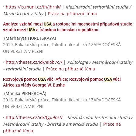
•
https://is.muni.cz/th/jhrnk/
|
Mezinárodní teritoriální studia /
Mezinárodní vztahy
|
Práce na příbuzné téma
Analýza vztahů mezi
USA
a rostoucími mocnostmi případová studie
vztahů mezi
USA
a Íránskou islámskou republikou
(Marharyta HURETSKAYA)
2019, Bakalářská práce, Fakulta filozofická / ZÁPADOČESKÁ
UNIVERZITA V PLZNI
•
http://theses.cz/id//eiob7c//
|
Politologie / Mezinárodní vztahy
- teritoriální studia
|
Práce na příbuzné téma
Rozvojová pomoc
USA
vůči Africe: Rozvojová pomoc
USA
vůči
Africe za vlády George W. Bushe
(Monika PIRNEROVÁ)
2016, Bakalářská práce, Fakulta filozofická / ZÁPADOČESKÁ
UNIVERZITA V PLZNI
•
http://theses.cz/id//fgu9os//
|
Mezinárodní teritoriální studia /
Mezinárodní vztahy - britská a americká studia
|
Práce na
příbuzné téma