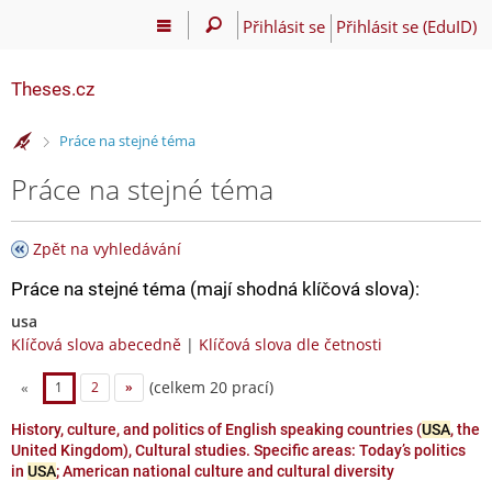
Přihlásit se
Přihlásit se (EduID)
Theses.cz
>
Práce na stejné téma
Práce na stejné téma
Zpět na vyhledávání
Práce na stejné téma (mají shodná klíčová slova):
usa
Klíčová slova abecedně
|
Klíčová slova dle četnosti
(celkem 20 prací)
«
1
2
»
History, culture, and politics of English speaking countries (
USA
, the
United Kingdom), Cultural studies. Specific areas: Today’s politics
in
USA
; American national culture and cultural diversity