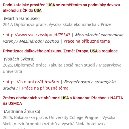
Podnikatelské prostředí
USA
se zaměřením na podmínky dovozu
alkoholu z ČR do
USA
(Martin Hanousek)
2017, Diplomová práce, Vysoká škola ekonomická v Praze
•
http://www.vse.cz/vskp/eid/75343
|
Mezinárodní ekonomické
vztahy / Mezinárodní obchod
|
Práce na příbuzné téma
Privatizace dálkového průzkumu Země: Evropa,
USA
a regulace
(Vojtěch Sýkora)
2025, Diplomová práce, Fakulta sociálních studií / Masarykova
univerzita
•
https://is.muni.cz/th/ew8re/
|
Bezpečnostní a strategická
studia /
|
Práce na příbuzné téma
Změny obchodních vztahů mezi
USA
a Kanadou: Přechod z NAFTA
na USMCA
(Andriana Žmurko)
2025, Bakalářská práce, University College Prague – Vysoká
škola mezinárodních vztahů a Vysoká škola hotelová a