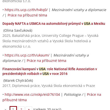
ekonomická s.r.o.
•
https://is.ucp.cz/th/h4tq0/
|
Mezinárodní vztahy a diplomacie
/
|
Práce na příbuzné téma
Dopady NAFTA a USMCA na automobilový průmysl v
USA
a Mexiku
(Olina Savčuková)
2025, Bakalářská práce, University College Prague – Vysoká
škola mezinárodních vztahů a Vysoká škola hotelová a
ekonomická s.r.o.
•
https://is.ucp.cz/th/ukaum/
|
Mezinárodní vztahy a
diplomacie /
|
Práce na příbuzné téma
Financování kampaní v
USA
: role National Rifle Association v
prezidentských volbách v
USA
v roce 2016
(Marek Chytráček)
2017, Diplomová práce, Vysoká škola ekonomická v Praze
•
http://www.vse.cz/vskp/eid/76104
|
Politologie /
|
Práce na
příbuzné téma
(celkem 20 prací)
«
1
2
»