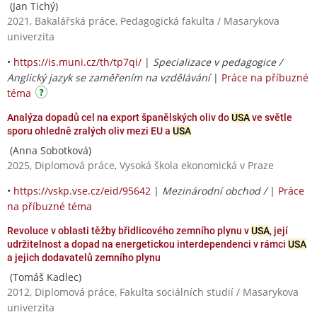
(Jan Tichý)
2021, Bakalářská práce, Pedagogická fakulta / Masarykova
univerzita
•
https://is.muni.cz/th/tp7qi/
|
Specializace v pedagogice /
Anglický jazyk se zaměřením na vzdělávání
|
Práce na příbuzné
téma
Analýza dopadů cel na export španělských oliv do
USA
ve světle
sporu ohledně zralých oliv mezi EU a
USA
(Anna Sobotková)
2025, Diplomová práce, Vysoká škola ekonomická v Praze
•
https://vskp.vse.cz/eid/95642
|
Mezinárodní obchod /
|
Práce
na příbuzné téma
Revoluce v oblasti těžby břidlicového zemního plynu v
USA
, její
udržitelnost a dopad na energetickou interdependenci v rámci
USA
a jejich dodavatelů zemního plynu
(Tomáš Kadlec)
2012, Diplomová práce, Fakulta sociálních studií / Masarykova
univerzita