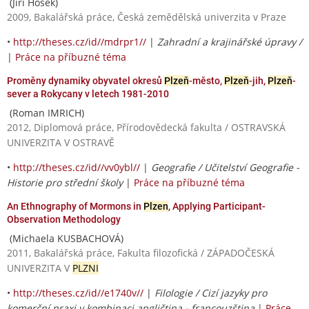
(Jiří Hošek)
2009, Bakalářská práce, Česká zemědělská univerzita v Praze
•
http://theses.cz/id//mdrpr1//
|
Zahradní a krajinářské úpravy /
|
Práce na příbuzné téma
Proměny dynamiky obyvatel okresů
Plzeň
-město,
Plzeň
-jih,
Plzeň
-
sever a Rokycany v letech 1981-2010
(Roman IMRICH)
2012, Diplomová práce, Přírodovědecká fakulta / OSTRAVSKÁ
UNIVERZITA V OSTRAVĚ
•
http://theses.cz/id//vv0ybl//
|
Geografie / Učitelství Geografie -
Historie pro střední školy
|
Práce na příbuzné téma
An Ethnography of Mormons in
Plzen
, Applying Participant-
Observation Methodology
(Michaela KUSBACHOVÁ)
2011, Bakalářská práce, Fakulta filozofická / ZÁPADOČESKÁ
UNIVERZITA V
PLZNI
•
http://theses.cz/id//e1740v//
|
Filologie / Cizí jazyky pro
komerční praxi v kombinaci angličtina - francouzština
|
Práce