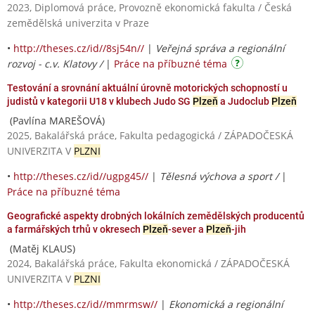
2023, Diplomová práce, Provozně ekonomická fakulta / Česká
zemědělská univerzita v Praze
•
http://theses.cz/id//8sj54n//
|
Veřejná správa a regionální
rozvoj - c.v. Klatovy /
|
Práce na příbuzné téma
Testování a srovnání aktuální úrovně motorických schopností u
judistů v kategorii U18 v klubech Judo SG
Plzeň
a Judoclub
Plzeň
(Pavlína MAREŠOVÁ)
2025, Bakalářská práce, Fakulta pedagogická / ZÁPADOČESKÁ
UNIVERZITA V
PLZNI
•
http://theses.cz/id//ugpg45//
|
Tělesná výchova a sport /
|
Práce na příbuzné téma
Geografické aspekty drobných lokálních zemědělských producentů
a farmářských trhů v okresech
Plzeň
-sever a
Plzeň
-jih
(Matěj KLAUS)
2024, Bakalářská práce, Fakulta ekonomická / ZÁPADOČESKÁ
UNIVERZITA V
PLZNI
•
http://theses.cz/id//mmrmsw//
|
Ekonomická a regionální