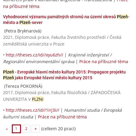
na příbuzné téma
Vyhodnocení významu památných stromů na území okresů
Plzeň
-
město a
Plzeň
-sever
(Petra Bryknarová)
2021, Diplomová práce, Fakulta životního prostředí / Česká
zemědělská univerzita v Praze
•
http://theses.cz/id//xyu6zh//
|
Krajinné inženýrství /
Regionální environmentální správa
|
Práce na příbuzné téma
Plzeň
- Evropské hlavní město kultury 2015: Propagace projektu
Plzeň
jako Evropské hlavní město kultury 2015
(Tereza POKORNÁ)
2017, Diplomová práce, Fakulta filozofická / ZÁPADOČESKÁ
UNIVERZITA V
PLZNI
•
http://theses.cz/id//1irj3i//
|
Humanitní studia / Evropská
kulturní studia
|
Práce na příbuzné téma
(celkem 20 prací)
«
1
2
»