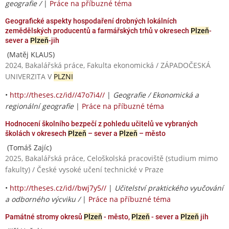
geografie /
|
Práce na příbuzné téma
Geografické aspekty hospodaření drobných lokálních
zemědělských producentů a farmářských trhů v okresech
Plzeň
-
sever a
Plzeň
-jih
(Matěj KLAUS)
2024, Bakalářská práce, Fakulta ekonomická / ZÁPADOČESKÁ
UNIVERZITA V
PLZNI
•
http://theses.cz/id//47o7i4//
|
Geografie / Ekonomická a
regionální geografie
|
Práce na příbuzné téma
Hodnocení školního bezpečí z pohledu učitelů ve vybraných
školách v okresech
Plzeň
– sever a
Plzeň
– město
(Tomáš Zajíc)
2025, Bakalářská práce, Celoškolská pracoviště (studium mimo
fakulty) / České vysoké učení technické v Praze
•
http://theses.cz/id//bwj7y5//
|
Učitelství praktického vyučování
a odborného výcviku /
|
Práce na příbuzné téma
Památné stromy okresů
Plzeň
- město,
Plzeň
- sever a
Plzeň
jih