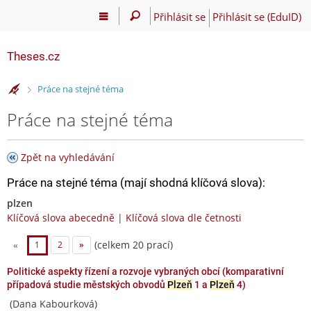
Přihlásit se
Přihlásit se (EduID)
Theses.cz
>
Práce na stejné téma
Práce na stejné téma
Zpět na vyhledávání
Práce na stejné téma (mají shodná klíčová slova):
plzen
Klíčová slova abecedně
|
Klíčová slova dle četnosti
(celkem 20 prací)
«
1
2
»
Politické aspekty řízení a rozvoje vybraných obcí (komparativní
případová studie městských obvodů
Plzeň
1 a
Plzeň
4)
(Dana Kabourková)