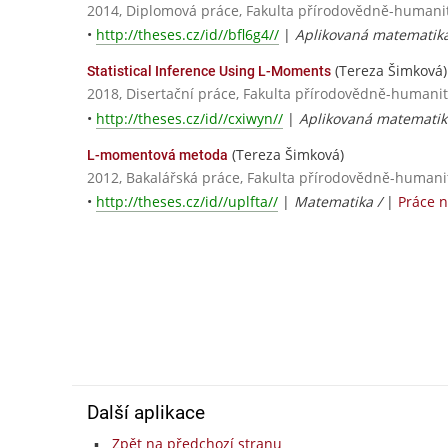
2014, Diplomová práce, Fakulta přírodovědně-humani
•
http://theses.cz/id//bfl6g4//
|
Aplikovaná matematika
(Tereza Šimková)
Statistical Inference Using L-Moments
2018, Disertační práce, Fakulta přírodovědně-humanitn
•
http://theses.cz/id//cxiwyn//
|
Aplikovaná matematika
(Tereza Šimková)
L-momentová metoda
2012, Bakalářská práce, Fakulta přírodovědně-human
•
http://theses.cz/id//uplfta//
|
Matematika /
|
Práce 
Další aplikace
Zpět na předchozí stranu