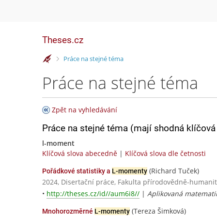
Theses.cz
>
Práce na stejné téma
Práce na stejné téma
Zpět na vyhledávání
Práce na stejné téma (mají shodná klíčová 
l-moment
Klíčová slova abecedně
|
Klíčová slova dle četnosti
(Richard Tuček)
Pořádkové statistiky a
L-momenty
2024, Disertační práce, Fakulta přírodovědně-humanitn
•
http://theses.cz/id//aum6i8//
|
Aplikovaná matematik
(Tereza Šimková)
Mnohorozměrné
L-momenty