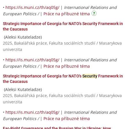
•
https://is.muni.cz/th/aq05g/
|
International Relations and
European Politics /
|
Práce na příbuzné téma
Strategic Importance of Georgia for NATO's Security Framework in
the Caucasus
(Aleksi Kutateladze)
2025, Bakalářská práce, Fakulta sociálních studií / Masarykova
univerzita
•
https://is.muni.cz/th/aq05g/
|
International Relations and
European Politics /
|
Práce na příbuzné téma
Strategic Importance of Georgia for NATO's
Security
Framework in
the Caucasus
(Aleksi Kutateladze)
2025, Bakalářská práce, Fakulta sociálních studií / Masarykova
univerzita
•
https://is.muni.cz/th/aq05g/
|
International Relations and
European Politics /
|
Práce na příbuzné téma
Far-Right Governance and the Russian War in Ukraine: How