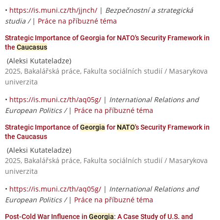
•
https://is.muni.cz/th/jjnch/
|
Bezpečnostní a strategická
studia /
|
Práce na příbuzné téma
Strategic Importance of Georgia for NATO's Security Framework in
the
Caucasus
(Aleksi Kutateladze)
2025, Bakalářská práce, Fakulta sociálních studií / Masarykova
univerzita
•
https://is.muni.cz/th/aq05g/
|
International Relations and
European Politics /
|
Práce na příbuzné téma
Strategic Importance of
Georgia
for
NATO
's Security Framework in
the Caucasus
(Aleksi Kutateladze)
2025, Bakalářská práce, Fakulta sociálních studií / Masarykova
univerzita
•
https://is.muni.cz/th/aq05g/
|
International Relations and
European Politics /
|
Práce na příbuzné téma
Post-Cold War Influence in
Georgia
: A Case Study of U.S. and