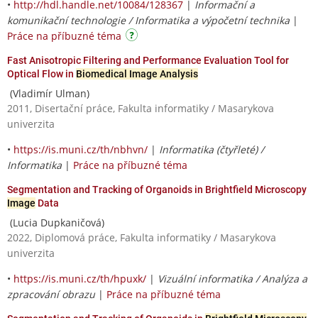
•
http://hdl.handle.net/10084/128367
|
Informační a
komunikační technologie / Informatika a výpočetní technika
|
Práce na příbuzné téma
Fast Anisotropic Filtering and Performance Evaluation Tool for
Optical Flow in
Biomedical Image Analysis
(Vladimír Ulman)
2011, Disertační práce, Fakulta informatiky / Masarykova
univerzita
•
https://is.muni.cz/th/nbhvn/
|
Informatika (čtyřleté) /
Informatika
|
Práce na příbuzné téma
Segmentation and Tracking of Organoids in Brightfield Microscopy
Image
Data
(Lucia Dupkaničová)
2022, Diplomová práce, Fakulta informatiky / Masarykova
univerzita
•
https://is.muni.cz/th/hpuxk/
|
Vizuální informatika / Analýza a
zpracování obrazu
|
Práce na příbuzné téma