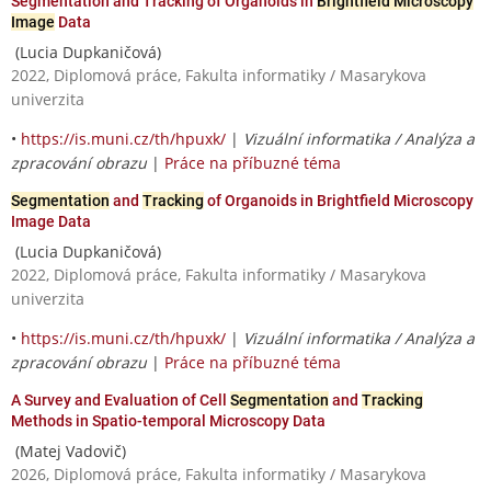
Segmentation and Tracking of Organoids in
Brightfield Microscopy
Image
Data
(Lucia Dupkaničová)
2022, Diplomová práce, Fakulta informatiky / Masarykova
univerzita
•
https://is.muni.cz/th/hpuxk/
|
Vizuální informatika / Analýza a
zpracování obrazu
|
Práce na příbuzné téma
Segmentation
and
Tracking
of Organoids in Brightfield Microscopy
Image Data
(Lucia Dupkaničová)
2022, Diplomová práce, Fakulta informatiky / Masarykova
univerzita
•
https://is.muni.cz/th/hpuxk/
|
Vizuální informatika / Analýza a
zpracování obrazu
|
Práce na příbuzné téma
A Survey and Evaluation of Cell
Segmentation
and
Tracking
Methods in Spatio-temporal Microscopy Data
(Matej Vadovič)
2026, Diplomová práce, Fakulta informatiky / Masarykova