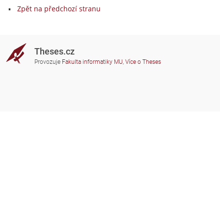
Zpět na předchozí stranu
Theses.cz
Provozuje
Fakulta informatiky MU
,
Více o Theses
Potřebujete poradit?
Zapojené školy
theses@fi.muni.cz
Správci zapojených škol
Nápověda
Soukromí
Často kladené dotazy
Přístupnost
Zobrazit klasickou verzi