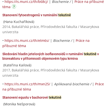
•
https://is.muni.cz/th/b68cj/
|
Biochemie /
|
Práce na příbuzné
téma
Stanovení fytoestrogenů v ruminální
tekutině
(Hana Kuchaříková)
2014, Bakalářská práce, Přírodovědecká fakulta / Masarykova
univerzita
•
https://is.muni.cz/th/etm6s/
|
Biochemie /
|
Práce na
příbuzné téma
Sledování hladin jetelových isoflavonoidů v ruminální
tekutině
v
bioreaktoru v přítomnosti objemovém typu krmiva
(Kateřina Kailová)
2017, Bakalářská práce, Přírodovědecká fakulta / Masarykova
univerzita
•
https://is.muni.cz/th/mxn25/
|
Aplikovaná biochemie /
|
Práce
na příbuzné téma
Stanovení equolu v bachorové
tekutině
(Monika Nešporová)