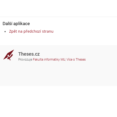
Další aplikace
Zpět na předchozí stranu
Theses.cz
Provozuje
Fakulta informatiky MU
,
Více o Theses
Potřebujete poradit?
Zapojené školy
theses@fi.muni.cz
Správci zapojených škol
Nápověda
Soukromí
Často kladené dotazy
Přístupnost