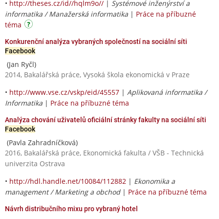
•
http://theses.cz/id//hqlm9o//
|
Systémové inženýrství a
informatika / Manažerská informatika
|
Práce na příbuzné
téma
Konkurenční analýza vybraných společností na sociální síti
Facebook
(Jan Ryčl)
2014, Bakalářská práce, Vysoká škola ekonomická v Praze
•
http://www.vse.cz/vskp/eid/45557
|
Aplikovaná informatika /
Informatika
|
Práce na příbuzné téma
Analýza chování uživatelů oficiální stránky fakulty na sociální síti
Facebook
(Pavla Zahradníčková)
2016, Bakalářská práce, Ekonomická fakulta / VŠB - Technická
univerzita Ostrava
•
http://hdl.handle.net/10084/112882
|
Ekonomika a
management / Marketing a obchod
|
Práce na příbuzné téma
Návrh distribučního mixu pro vybraný hotel