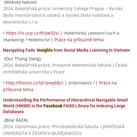
(Aleksey Ivanov)
2024, Bakalářská práce, University College Prague – Vysoká
škola mezinárodních vztahů a Vysoká škola hotelová a
ekonomická s.r.o.
•
https://is.ucp.cz/th/jw32s/
|
Hotelnictví, cestovní ruch a
marketing / Hotelnictví
|
Práce na příbuzné téma
Navigating Fads:
Insights
from Social Media Listening in Vietnam
(Duc Thang Dang)
2024, Bakalářská práce, Provozně ekonomická fakulta / Česká
zemědělská univerzita v Praze
•
http://theses.cz/id//peq68j//
|
Informatics /
|
Práce na
příbuzné téma
Understanding the Performance of Hierarchical Navigable Small
World (HNSW) in the
Facebook
FAISS Library for Indexing Large
Databases
(Bilal RAZA)
2024, Diplomová práce, Přírodovědecká fakulta / JIHOČESKÁ
UNIVERZITA V ČESKÝCH BUDĚJOVICÍCH