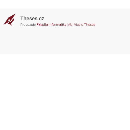
Theses.cz
Provozuje
Fakulta informatiky MU
,
Více o Theses
Potřebujete poradit?
Zapojené školy
theses@fi.muni.cz
Správci zapojených škol
Nápověda
Soukromí
Často kladené dotazy
Přístupnost
Zobrazit klasickou verzi
Nahoru