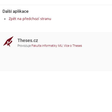
Další aplikace
Zpět na předchozí stranu
Theses.cz
Provozuje
Fakulta informatiky MU
,
Více o Theses
Potřebujete poradit?
Zapojené školy
theses@fi.muni.cz
Správci zapojených škol
Nápověda
Soukromí
Často kladené dotazy
Přístupnost