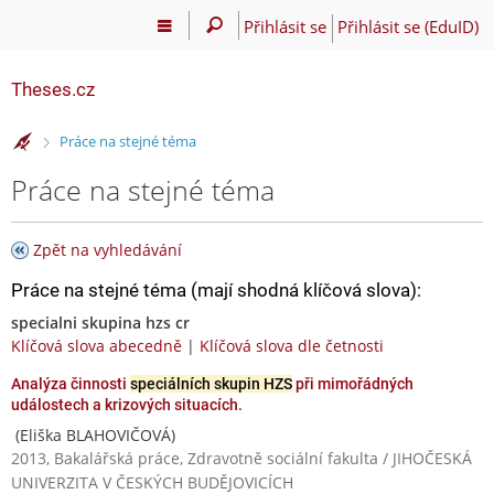
Přihlásit se
Přihlásit se (EduID)
Theses.cz
>
Práce na stejné téma
Práce na stejné téma
Zpět na vyhledávání
Práce na stejné téma (mají shodná klíčová slova):
specialni skupina hzs cr
Klíčová slova abecedně
|
Klíčová slova dle četnosti
Analýza činnosti
speciálních skupin HZS
při mimořádných
událostech a krizových situacích.
(Eliška BLAHOVIČOVÁ)
2013, Bakalářská práce, Zdravotně sociální fakulta / JIHOČESKÁ
UNIVERZITA V ČESKÝCH BUDĚJOVICÍCH