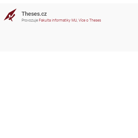
Theses.cz
Provozuje
Fakulta informatiky MU
,
Více o Theses
Potřebujete poradit?
Zapojené školy
theses@fi.muni.cz
Správci zapojených škol
Nápověda
Soukromí
Často kladené dotazy
Přístupnost
Zobrazit klasickou verzi
Nahoru