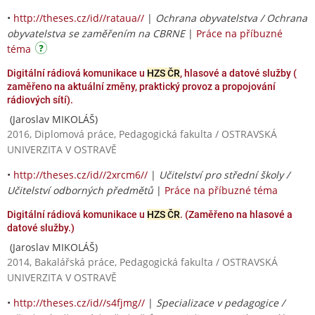
•
http://theses.cz/id//rataua//
|
Ochrana obyvatelstva / Ochrana
obyvatelstva se zaměřením na CBRNE
|
Práce na příbuzné
téma
Digitální rádiová komunikace u
HZS ČR
, hlasové a datové služby (
zaměřeno na aktuální změny, praktický provoz a propojování
rádiových sítí).
(Jaroslav MIKOLÁŠ)
2016, Diplomová práce, Pedagogická fakulta / OSTRAVSKÁ
UNIVERZITA V OSTRAVĚ
•
http://theses.cz/id//2xrcm6//
|
Učitelství pro střední školy /
Učitelství odborných předmětů
|
Práce na příbuzné téma
Digitální rádiová komunikace u
HZS ČR
. (Zaměřeno na hlasové a
datové služby.)
(Jaroslav MIKOLÁŠ)
2014, Bakalářská práce, Pedagogická fakulta / OSTRAVSKÁ
UNIVERZITA V OSTRAVĚ
•
http://theses.cz/id//s4fjmg//
|
Specializace v pedagogice /