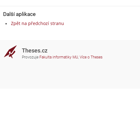
Další aplikace
Zpět na předchozí stranu
Theses.cz
Provozuje
Fakulta informatiky MU
,
Více o Theses
Potřebujete poradit?
Zapojené školy
theses@fi.muni.cz
Správci zapojených škol
Nápověda
Soukromí
Často kladené dotazy
Přístupnost