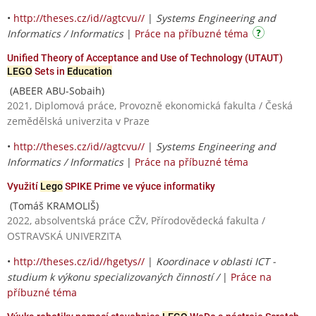
•
http://theses.cz/id//agtcvu//
|
Systems Engineering and
Informatics / Informatics
|
Práce na příbuzné téma
Unified Theory of Acceptance and Use of Technology (UTAUT)
LEGO
Sets in
Education
(ABEER ABU-Sobaih)
2021, Diplomová práce, Provozně ekonomická fakulta / Česká
zemědělská univerzita v Praze
•
http://theses.cz/id//agtcvu//
|
Systems Engineering and
Informatics / Informatics
|
Práce na příbuzné téma
Využití
Lego
SPIKE Prime ve výuce informatiky
(Tomáš KRAMOLIŠ)
2022, absolventská práce CŽV, Přírodovědecká fakulta /
OSTRAVSKÁ UNIVERZITA
•
http://theses.cz/id//hgetys//
|
Koordinace v oblasti ICT -
studium k výkonu specializovaných činností /
|
Práce na
příbuzné téma