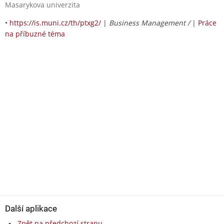
Masarykova univerzita
•
https://is.muni.cz/th/ptxg2/
|
Business Management /
|
Práce
na příbuzné téma
Další aplikace
Zpět na předchozí stranu