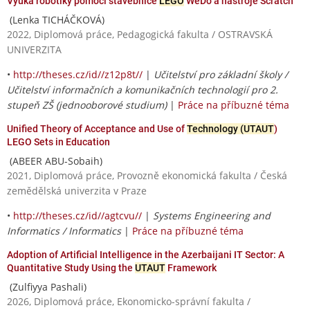
Výuka robotiky pomocí stavebnice
LEGO
WeDo a nástroje Scratch
(Lenka TICHÁČKOVÁ)
2022, Diplomová práce, Pedagogická fakulta / OSTRAVSKÁ
UNIVERZITA
•
http://theses.cz/id//z12p8t//
|
Učitelství pro základní školy /
Učitelství informačních a komunikačních technologií pro 2.
stupeň ZŠ (jednooborové studium)
|
Práce na příbuzné téma
Unified Theory of Acceptance and Use of
Technology (UTAUT
)
LEGO Sets in Education
(ABEER ABU-Sobaih)
2021, Diplomová práce, Provozně ekonomická fakulta / Česká
zemědělská univerzita v Praze
•
http://theses.cz/id//agtcvu//
|
Systems Engineering and
Informatics / Informatics
|
Práce na příbuzné téma
Adoption of Artificial Intelligence in the Azerbaijani IT Sector: A
Quantitative Study Using the
UTAUT
Framework
(Zulfiyya Pashali)
2026, Diplomová práce, Ekonomicko-správní fakulta /