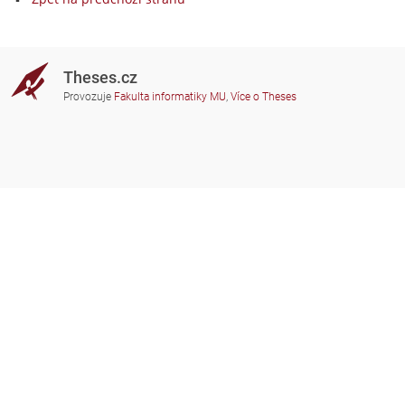
Theses.cz
Provozuje
Fakulta informatiky MU
,
Více o Theses
Potřebujete poradit?
Zapojené školy
theses@fi.muni.cz
Správci zapojených škol
Nápověda
Soukromí
Často kladené dotazy
Přístupnost
Zobrazit klasickou verzi