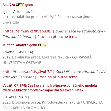
Analýza
CFTR
genu
(Jana Vidrmanová)
2015, Bakalářská práce, Lékařská fakulta / Masarykova
univerzita
•
https://is.muni.cz/th/apu3b/
|
Specializace ve zdravotnictví /
Zdravotní laborant
|
Práce na příbuzné téma
Mutační analýza genu
CFTR
(Iwona PLAVECKÁ)
2012, Bakalářská práce, Lékařská fakulta / OSTRAVSKÁ
UNIVERZITA V OSTRAVĚ
•
http://theses.cz/id//y3vph7//
|
Specializace ve zdravotnictví /
Zdravotní laborant
|
Práce na příbuzné téma
Využití CRISPR/Cas9 systému k přípravě buněčného modelu
cystické fibrózy pro vysokokapacitní testování látek
(Lukáš LENART)
2023, Diplomová práce, Přírodovědecká fakulta / UNIVERZITA
PALACKÉHO V OLOMOUCI