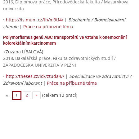
2016, Diplomová práce, Přírodovědecká fakulta / Masarykova
univerzita
•
https://is.muni.cz/th/m9tf4/
|
Biochemie / Biomolekulární
chemie
|
Práce na příbuzné téma
Polymorfismus genů ABC transportérů ve vztahu k onemocnění
kolorektálním karcinomem
(Zuzana LÍBALOVÁ)
2018, Bakalářská práce, Fakulta zdravotnických studií /
ZÁPADOČESKÁ UNIVERZITA V PLZNI
•
http://theses.cz/id//ztuda4//
|
Specializace ve zdravotnictví /
Zdravotní laborant
|
Práce na příbuzné téma
(celkem 12 prací)
«
1
2
»