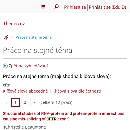
Přihlásit se
Přihlásit se (EduID)
Theses.cz
>
Práce na stejné téma
Práce na stejné téma
Zpět na vyhledávání
Práce na stejné téma (mají shodná klíčová slova):
cftr
Klíčová slova abecedně
|
Klíčová slova dle četnosti
(celkem 12 prací)
«
1
2
»
Structural studies of RNA-protein and protein-protein interactions
causing mis-splicing of
CFTR
exon 9
(Christelle Beaumont)