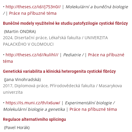
•
http://theses.cz/id//j753n0//
|
Molekulární a buněčná biologie
/
|
Práce na příbuzné téma
Buněčné modely využitelné ke studiu patofyzilogie cystické fibrózy
(Martin ONDRA)
2024, Disertační práce, Lékařská fakulta / UNIVERZITA
PALACKÉHO V OLOMOUCI
•
http://theses.cz/id//kulihl//
|
Pediatrie /
|
Práce na příbuzné
téma
Genetická variabilita a klinická heterogenita cystické fibrózy
(Jana Vinohradská)
2017, Diplomová práce, Přírodovědecká fakulta / Masarykova
univerzita
•
https://is.muni.cz/th/ix6uw/
|
Experimentální biologie /
Molekulární biologie a genetika
|
Práce na příbuzné téma
Regulace alternativniho splicingu
(Pavel Horák)