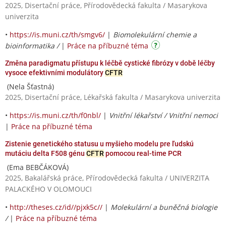
2025, Disertační práce, Přírodovědecká fakulta / Masarykova
univerzita
•
https://is.muni.cz/th/smgv6/
|
Biomolekulární chemie a
bioinformatika /
|
Práce na příbuzné téma
Změna paradigmatu přístupu k léčbě cystické fibrózy v době léčby
vysoce efektivními modulátory
CFTR
(Nela Šťastná)
2025, Disertační práce, Lékařská fakulta / Masarykova univerzita
•
https://is.muni.cz/th/f0nbl/
|
Vnitřní lékařství / Vnitřní nemoci
|
Práce na příbuzné téma
Zistenie genetického statusu u myšieho modelu pre ľudskú
mutáciu delta F508 génu
CFTR
pomocou real-time PCR
(Ema BEBČÁKOVÁ)
2025, Bakalářská práce, Přírodovědecká fakulta / UNIVERZITA
PALACKÉHO V OLOMOUCI
•
http://theses.cz/id//pjxk5c//
|
Molekulární a buněčná biologie
/
|
Práce na příbuzné téma