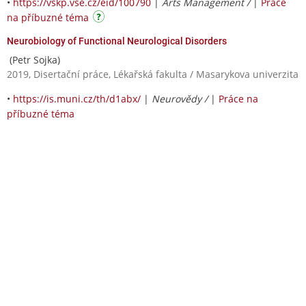
•
https://vskp.vse.cz/eid/100790
|
Arts Management /
|
Práce
na příbuzné téma
Neurobiology of Functional Neurological Disorders
(Petr Sojka)
2019, Disertační práce, Lékařská fakulta / Masarykova univerzita
•
https://is.muni.cz/th/d1abx/
|
Neurovědy /
|
Práce na
příbuzné téma