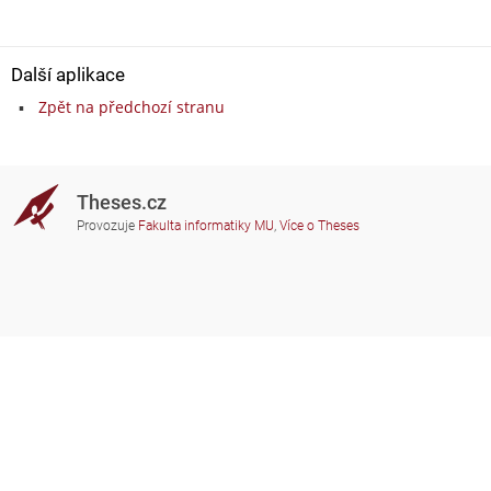
Další aplikace
Zpět na předchozí stranu
Theses.cz
Provozuje
Fakulta informatiky MU
,
Více o Theses
Potřebujete poradit?
Zapojené školy
theses@fi.muni.cz
Správci zapojených škol
Nápověda
Soukromí
Často kladené dotazy
Přístupnost