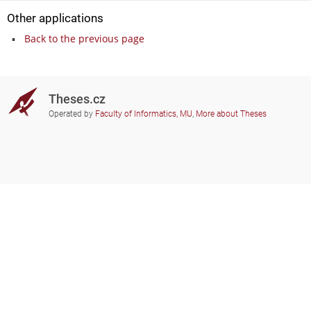
Other applications
Back to the previous page
Theses.cz
Operated by
Faculty of Informatics, MU
,
More about Theses
Do you need help?
Participating schools
theses@fi.muni.cz
Administrators of educational
institutions involved
Help
Privacy
Frequently asked questions
Accessibility
Zobrazit klasickou verzi