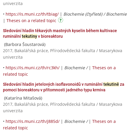
univerzita
•
https://is.muni.cz/th/tbiag/
|
Biochemie (čtyřleté) / Biochemie
|
Theses on a related topic
Sledování hladin těkavých mastných kyselin během kultivace
ruminální
tekutiny
v bioreaktoru
(Barbora Šoustarová)
2017, Bakalářská práce, Přírodovědecká fakulta / Masarykova
univerzita
•
https://is.muni.cz/th/rc3kh/
|
Biochemie /
|
Theses on a
related topic
Sledování hladin jetelových isoflavonoidů v ruminální
tekutině
za
pomoci bioreaktoru v přítomnosti jadrného typu krmiva
(Katarína Mitašová)
2017, Bakalářská práce, Přírodovědecká fakulta / Masarykova
univerzita
•
https://is.muni.cz/th/j885d/
|
Biochemie /
|
Theses on a
related topic