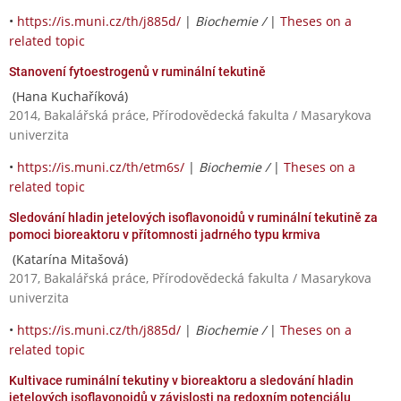
•
https://is.muni.cz/th/j885d/
|
Biochemie /
|
Theses on a
related topic
Stanovení fytoestrogenů v ruminální tekutině
(Hana Kuchaříková)
2014, Bakalářská práce, Přírodovědecká fakulta / Masarykova
univerzita
•
https://is.muni.cz/th/etm6s/
|
Biochemie /
|
Theses on a
related topic
Sledování hladin jetelových isoflavonoidů v ruminální tekutině za
pomoci bioreaktoru v přítomnosti jadrného typu krmiva
(Katarína Mitašová)
2017, Bakalářská práce, Přírodovědecká fakulta / Masarykova
univerzita
•
https://is.muni.cz/th/j885d/
|
Biochemie /
|
Theses on a
related topic
Kultivace ruminální tekutiny v bioreaktoru a sledování hladin
jetelových isoflavonoidů v závislosti na redoxním potenciálu