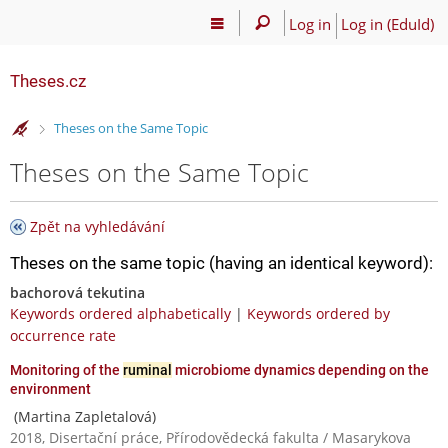
Log in
Log in (EduId)
Theses.cz
>
Theses on the Same Topic
Theses on the Same Topic
Zpět na vyhledávání
Theses on the same topic (having an identical keyword):
bachorová tekutina
Keywords ordered alphabetically
|
Keywords ordered by
occurrence rate
Monitoring of the
ruminal
microbiome dynamics depending on the
environment
(Martina Zapletalová)
2018, Disertační práce, Přírodovědecká fakulta / Masarykova