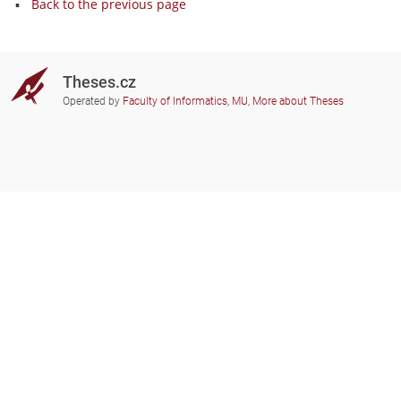
Back to the previous page
Theses.cz
Operated by
Faculty of Informatics, MU
,
More about Theses
Do you need help?
Participating schools
theses@fi.muni.cz
Administrators of educational
institutions involved
Help
Privacy
Frequently asked questions
Accessibility
Zobrazit klasickou verzi