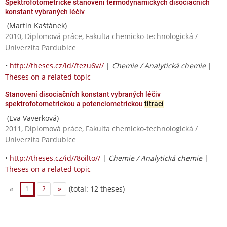
Spektrofotometrické stanovení termodynamických disociačních
konstant vybraných léčiv
(Martin Kaštánek)
2010, Diplomová práce, Fakulta chemicko-technologická /
Univerzita Pardubice
•
http://theses.cz/id//fezu6v//
|
Chemie / Analytická chemie
|
Theses on a related topic
Stanovení disociačních konstant vybraných léčiv
spektrofotometrickou a potenciometrickou
titrací
(Eva Vaverková)
2011, Diplomová práce, Fakulta chemicko-technologická /
Univerzita Pardubice
•
http://theses.cz/id//8oilto//
|
Chemie / Analytická chemie
|
Theses on a related topic
(total: 12 theses)
«
1
2
»