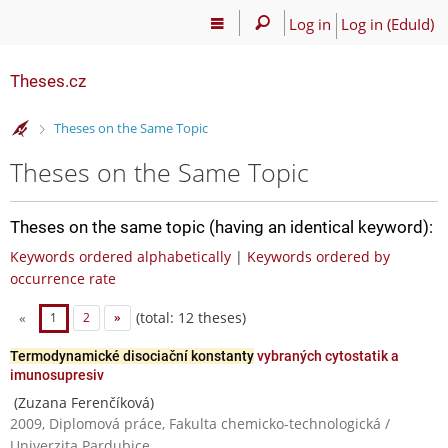
Log in
Log in (EduId)
Theses.cz
>
Theses on the Same Topic
Theses on the Same Topic
Theses on the same topic (having an identical keyword):
Keywords ordered alphabetically
|
Keywords ordered by
occurrence rate
(total: 12 theses)
«
1
2
»
Termodynamické disociační konstanty
vybraných cytostatik a
imunosupresiv
(Zuzana Ferenčíková)
2009, Diplomová práce, Fakulta chemicko-technologická /
Univerzita Pardubice