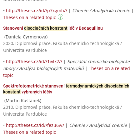
•
http://theses.cz/id//p7xgmh//
|
Chemie / Analytická chemie
|
Theses on a related topic
Stanovení
disociačních konstant
léčiv Bedaquilinu
(Daniela Cyrmonová)
2020, Diplomová práce, Fakulta chemicko-technologická /
Univerzita Pardubice
•
http://theses.cz/id//1ivlk2//
|
Speciální chemicko-biologické
obory / Analýza biologických materiálů
|
Theses on a related
topic
Spektrofotometrické stanovení
termodynamických disociačních
konstant
vybraných léčiv
(Martin Kaštánek)
2010, Diplomová práce, Fakulta chemicko-technologická /
Univerzita Pardubice
•
http://theses.cz/id//fezu6v//
|
Chemie / Analytická chemie
|
Theses on a related topic