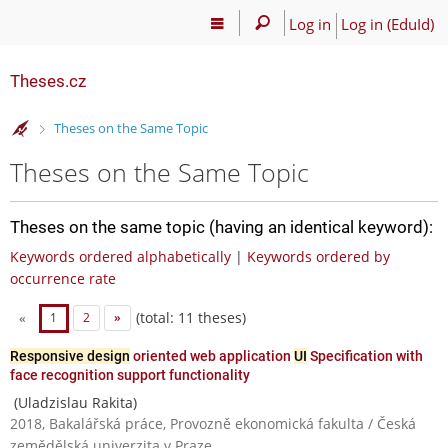
Log in
Log in (EduId)
Theses.cz
>
Theses on the Same Topic
Theses on the Same Topic
Theses on the same topic (having an identical keyword):
Keywords ordered alphabetically
|
Keywords ordered by
occurrence rate
(total: 11 theses)
«
1
2
»
Responsive design
oriented web application
UI
Specification with
face recognition support functionality
(Uladzislau Rakita)
2018, Bakalářská práce, Provozně ekonomická fakulta / Česká
zemědělská univerzita v Praze