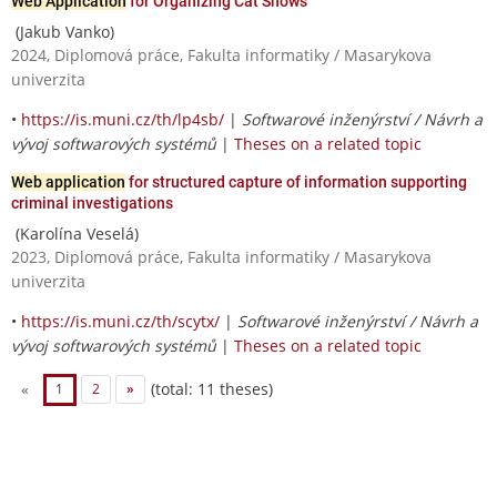
Web Application
for Organizing Cat Shows
(Jakub Vanko)
2024, Diplomová práce, Fakulta informatiky / Masarykova
univerzita
•
https://is.muni.cz/th/lp4sb/
|
Softwarové inženýrství / Návrh a
vývoj softwarových systémů
|
Theses on a related topic
Web application
for structured capture of information supporting
criminal investigations
(Karolína Veselá)
2023, Diplomová práce, Fakulta informatiky / Masarykova
univerzita
•
https://is.muni.cz/th/scytx/
|
Softwarové inženýrství / Návrh a
vývoj softwarových systémů
|
Theses on a related topic
(total: 11 theses)
«
1
2
»