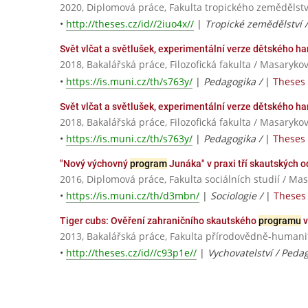
2020, Diplomová práce, Fakulta tropického zemědělstv
•
http://theses.cz/id//2iuo4x//
|
Tropické zemědělství 
Svět vlčat a světlušek, experimentální verze dětského 
2018, Bakalářská práce, Filozofická fakulta / Masaryko
•
https://is.muni.cz/th/s763y/
|
Pedagogika /
|
Theses 
Svět vlčat a světlušek, experimentální verze dětského 
2018, Bakalářská práce, Filozofická fakulta / Masaryko
•
https://is.muni.cz/th/s763y/
|
Pedagogika /
|
Theses 
"Nový výchovný
program
Junáka" v praxi tří skautských o
2016, Diplomová práce, Fakulta sociálních studií / Ma
•
https://is.muni.cz/th/d3mbn/
|
Sociologie /
|
Theses 
Tiger cubs: Ověření zahraničního skautského
programu
v
2013, Bakalářská práce, Fakulta přírodovědně-human
•
http://theses.cz/id//c93p1e//
|
Vychovatelství / Peda