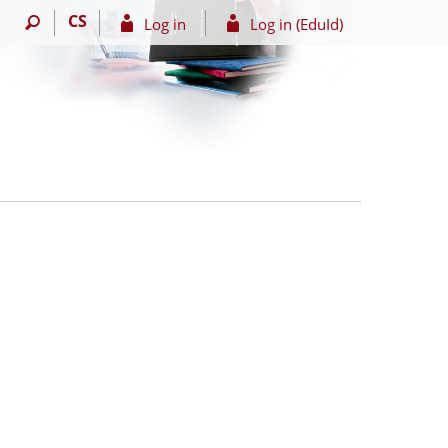
CS
Log in
Log in (EduId)