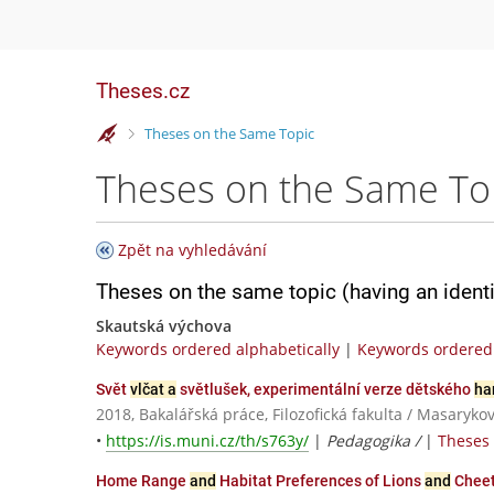
Theses.cz
>
Theses on the Same Topic
Theses on the Same To
Zpět na vyhledávání
Theses on the same topic (having an ident
Skautská výchova
Keywords ordered alphabetically
|
Keywords ordered 
Svět
vlčat a
světlušek, experimentální verze dětského
ha
2018, Bakalářská práce, Filozofická fakulta / Masaryko
•
https://is.muni.cz/th/s763y/
|
Pedagogika /
|
Theses 
Home Range
and
Habitat Preferences of Lions
and
Cheet