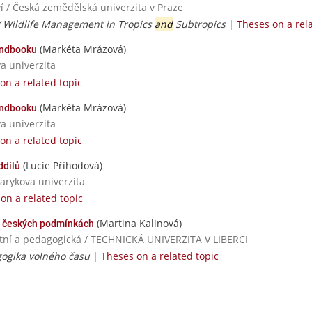
í / Česká zemědělská univerzita v Praze
/ Wildlife Management in Tropics
and
Subtropics
|
Theses on a rel
(Markéta Mrázová)
handbooku
va univerzita
on a related topic
(Markéta Mrázová)
handbooku
va univerzita
on a related topic
(Lucie Příhodová)
ddílů
sarykova univerzita
on a related topic
(Martina Kalinová)
 českých podmínkách
itní a pedagogická / TECHNICKÁ UNIVERZITA V LIBERCI
gogika volného času
|
Theses on a related topic