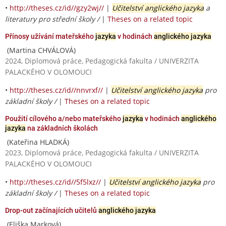
•
http://theses.cz/id//gzy2wj//
|
Učitelství anglického jazyka
a
literatury pro střední školy /
|
Theses on a related topic
Přínosy užívání mateřského
jazyka
v hodinách
anglického jazyka
(Martina CHVÁLOVÁ)
2024, Diplomová práce, Pedagogická fakulta / UNIVERZITA
PALACKÉHO V OLOMOUCI
•
http://theses.cz/id//nnvrxf//
|
Učitelství anglického jazyka
pro
základní školy /
|
Theses on a related topic
Použití cílového a/nebo mateřského
jazyka
v hodinách
anglického
jazyka
na základních školách
(Kateřina HLADKÁ)
2023, Diplomová práce, Pedagogická fakulta / UNIVERZITA
PALACKÉHO V OLOMOUCI
•
http://theses.cz/id//5f5lxz//
|
Učitelství anglického jazyka
pro
základní školy /
|
Theses on a related topic
Drop-out začínajících učitelů
anglického jazyka
(Eliška Marková)