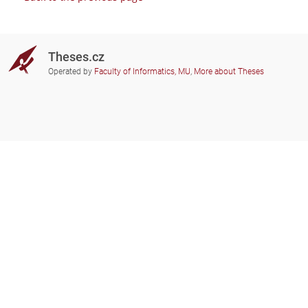
Theses.cz
Operated by
Faculty of Informatics, MU
,
More about Theses
Do you need help?
Participating schools
theses@fi.muni.cz
Administrators of educational
institutions involved
Help
Privacy
Frequently asked questions
Accessibility
Zobrazit klasickou verzi