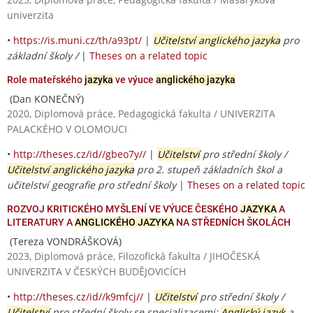
univerzita
•
https://is.muni.cz/th/a93pt/
|
Učitelství anglického jazyka
pro
základní školy /
|
Theses on a related topic
Role mateřského
jazyka
ve výuce
anglického jazyka
(Dan KONEČNÝ)
2020, Diplomová práce, Pedagogická fakulta / UNIVERZITA
PALACKÉHO V OLOMOUCI
•
http://theses.cz/id//gbeo7y//
|
Učitelství
pro střední školy /
Učitelství anglického jazyka
pro 2. stupeň základních škol a
učitelství geografie pro střední školy
|
Theses on a related topic
ROZVOJ KRITICKÉHO MYŠLENÍ VE VÝUCE ČESKÉHO
JAZYKA
A
LITERATURY A
ANGLICKÉHO JAZYKA
NA STŘEDNÍCH ŠKOLÁCH
(Tereza VONDRÁŠKOVÁ)
2023, Diplomová práce, Filozofická fakulta / JIHOČESKÁ
UNIVERZITA V ČESKÝCH BUDĚJOVICÍCH
•
http://theses.cz/id//k9mfcj//
|
Učitelství
pro střední školy /
Učitelství
pro střední školy se specializacemi:
Anglický jazyk
a