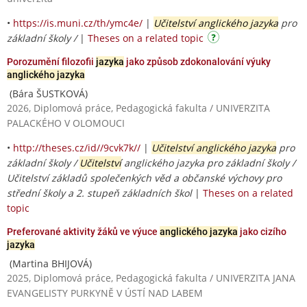
•
https://is.muni.cz/th/ymc4e/
|
Učitelství anglického jazyka
pro
základní školy /
|
Theses on a related topic
Porozumění filozofii
jazyka
jako způsob zdokonalování výuky
anglického jazyka
(Bára ŠUSTKOVÁ)
2026, Diplomová práce, Pedagogická fakulta / UNIVERZITA
PALACKÉHO V OLOMOUCI
•
http://theses.cz/id//9cvk7k//
|
Učitelství anglického jazyka
pro
základní školy /
Učitelství
anglického jazyka pro základní školy /
Učitelství základů společenkých věd a občanské výchovy pro
střední školy a 2. stupeň základních škol
|
Theses on a related
topic
Preferované aktivity žáků ve výuce
anglického jazyka
jako cizího
jazyka
(Martina BHIJOVÁ)
2025, Diplomová práce, Pedagogická fakulta / UNIVERZITA JANA
EVANGELISTY PURKYNĚ V ÚSTÍ NAD LABEM