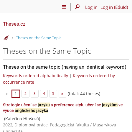
Log in
Log in (EduId)
Theses.cz
>
Theses on the Same Topic
Theses on the Same Topic
Theses on the same topic (having an identical keyword):
Keywords ordered alphabetically
|
Keywords ordered by
occurrence rate
(total: 44 theses)
«
1
2
3
4
5
»
Strategie učení se
jazyku
a preference stylu učení se
jazykům
ve
výuce
anglického jazyka
(Kateřina Hibšová)
2022, Diplomová práce, Pedagogická fakulta / Masarykova
univerzita