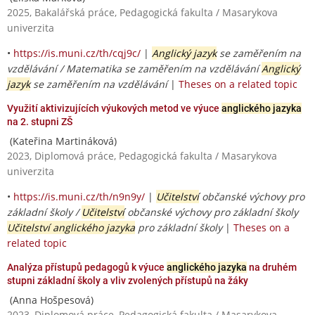
2025, Bakalářská práce, Pedagogická fakulta / Masarykova
univerzita
•
https://is.muni.cz/th/cqj9c/
|
Anglický jazyk
se zaměřením na
vzdělávání / Matematika se zaměřením na vzdělávání
Anglický
jazyk
se zaměřením na vzdělávání
|
Theses on a related topic
Využití aktivizujících výukových metod ve výuce
anglického jazyka
na 2. stupni ZŠ
(Kateřina Martináková)
2023, Diplomová práce, Pedagogická fakulta / Masarykova
univerzita
•
https://is.muni.cz/th/n9n9y/
|
Učitelství
občanské výchovy pro
základní školy /
Učitelství
občanské výchovy pro základní školy
Učitelství anglického jazyka
pro základní školy
|
Theses on a
related topic
Analýza přístupů pedagogů k výuce
anglického jazyka
na druhém
stupni základní školy a vliv zvolených přístupů na žáky
(Anna Hošpesová)
2023, Diplomová práce, Pedagogická fakulta / Masarykova