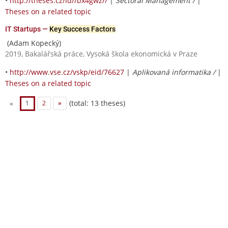
•
http://theses.cz/id//bx4gwz//
|
Sectoral Management /
|
Theses on a related topic
IT Startups —
Key Success Factors
(Adam Kopecký)
2019, Bakalářská práce, Vysoká škola ekonomická v Praze
•
http://www.vse.cz/vskp/eid/76627
|
Aplikovaná informatika /
|
Theses on a related topic
(total: 13 theses)
«
1
2
»