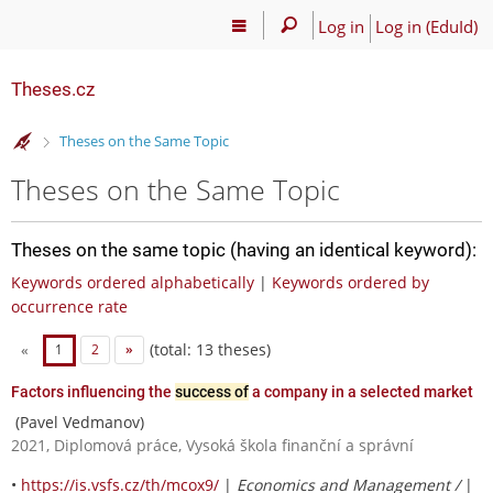
Log in
Log in (EduId)
Theses.cz
>
Theses on the Same Topic
Theses on the Same Topic
Theses on the same topic (having an identical keyword):
Keywords ordered alphabetically
|
Keywords ordered by
occurrence rate
(total: 13 theses)
«
1
2
»
Factors influencing the
success of
a company in a selected market
(Pavel Vedmanov)
2021, Diplomová práce, Vysoká škola finanční a správní
•
https://is.vsfs.cz/th/mcox9/
|
Economics and Management /
|