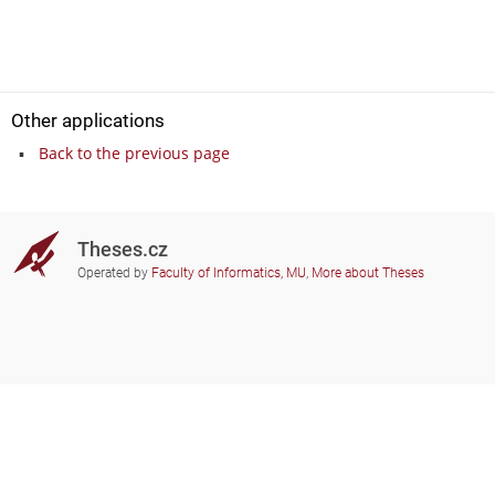
Other applications
Back to the previous page
Theses.cz
Operated by
Faculty of Informatics, MU
,
More about Theses
Do you need help?
Participating schools
theses@fi.muni.cz
Administrators of educational
institutions involved
Help
Privacy