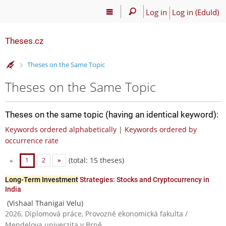
Log in
Log in (EduId)
Theses.cz
>
Theses on the Same Topic
Theses on the Same Topic
Theses on the same topic (having an identical keyword):
Keywords ordered alphabetically
|
Keywords ordered by
occurrence rate
(total: 15 theses)
«
1
2
»
Long-Term Investment
Strategies: Stocks and Cryptocurrency in
India
(Vishaal Thanigai Velu)
2026, Diplomová práce, Provozně ekonomická fakulta /
Mendelova univerzita v Brně