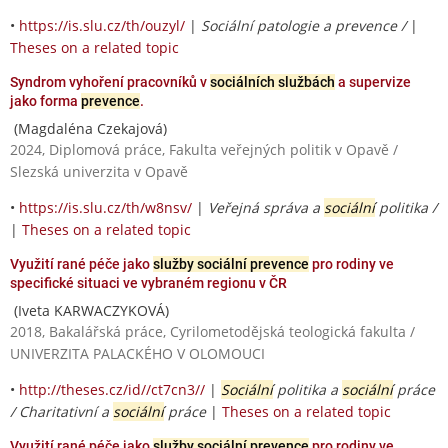
•
https://is.slu.cz/th/ouzyl/
|
Sociální patologie a prevence /
|
Theses on a related topic
Syndrom vyhoření pracovníků v
sociálních službách
a supervize
jako forma
prevence
.
(Magdaléna Czekajová)
2024, Diplomová práce, Fakulta veřejných politik v Opavě /
Slezská univerzita v Opavě
•
https://is.slu.cz/th/w8nsv/
|
Veřejná správa a
sociální
politika /
|
Theses on a related topic
Využití rané péče jako
služby sociální prevence
pro rodiny ve
specifické situaci ve vybraném regionu v ČR
(Iveta KARWACZYKOVÁ)
2018, Bakalářská práce, Cyrilometodějská teologická fakulta /
UNIVERZITA PALACKÉHO V OLOMOUCI
•
http://theses.cz/id//ct7cn3//
|
Sociální
politika a
sociální
práce
/ Charitativní a
sociální
práce
|
Theses on a related topic
Využití rané péče jako
služby sociální prevence
pro rodiny ve