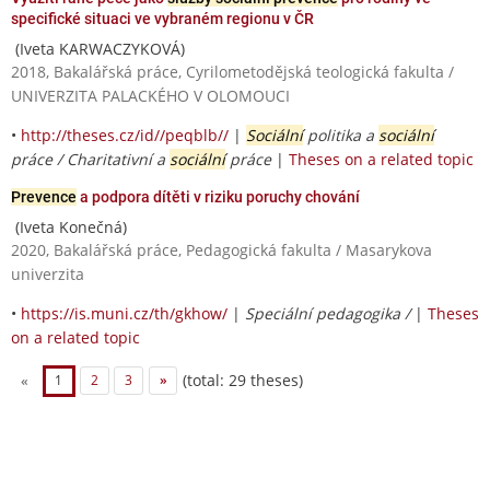
specifické situaci ve vybraném regionu v ČR
(Iveta KARWACZYKOVÁ)
2018, Bakalářská práce, Cyrilometodějská teologická fakulta /
UNIVERZITA PALACKÉHO V OLOMOUCI
•
http://theses.cz/id//peqblb//
|
Sociální
politika a
sociální
práce / Charitativní a
sociální
práce
|
Theses on a related topic
Prevence
a podpora dítěti v riziku poruchy chování
(Iveta Konečná)
2020, Bakalářská práce, Pedagogická fakulta / Masarykova
univerzita
•
https://is.muni.cz/th/gkhow/
|
Speciální pedagogika /
|
Theses
on a related topic
(total: 29 theses)
«
1
2
3
»