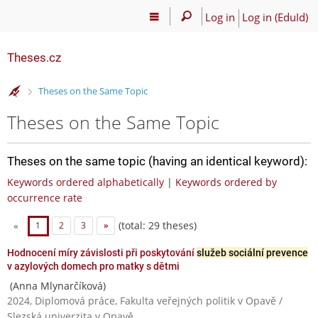
Log in
Log in (EduId)
Theses.cz
>
Theses on the Same Topic
Theses on the Same Topic
Theses on the same topic (having an identical keyword):
Keywords ordered alphabetically
|
Keywords ordered by
occurrence rate
(total: 29 theses)
«
1
2
3
»
Hodnocení míry závislosti při poskytování
služeb sociální prevence
v azylových domech pro matky s dětmi
(Anna Mlynarčíková)
2024, Diplomová práce, Fakulta veřejných politik v Opavě /
Slezská univerzita v Opavě