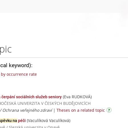
pic
ical keyword):
by occurrence rate
(Eva RUDKOVÁ)
a čerpání sociálních služeb seniory
/ JIHOČESKÁ UNIVERZITA V ČESKÝCH BUDĚJOVICÍCH
 / Ochrana veřejného zdraví
|
Theses on a related topic
(Vaculíková Vaculíková)
spěvku na
péči
avě / Slezská univerzita v Opavě