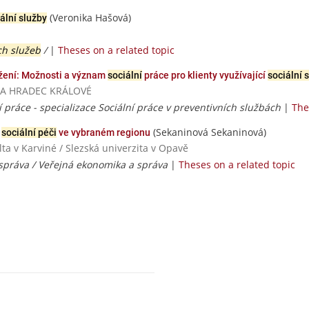
(Veronika Hašová)
ální služby
ch služeb
/
|
Theses on a related topic
žení: Možnosti a význam
sociální
práce pro klienty využívající
sociální 
RZITA HRADEC KRÁLOVÉ
í práce - specializace Sociální práce v preventivních službách
|
The
(Sekaninová Sekaninová)
v
sociální péči
ve vybraném regionu
ta v Karviné / Slezská univerzita v Opavě
 správa / Veřejná ekonomika a správa
|
Theses on a related topic