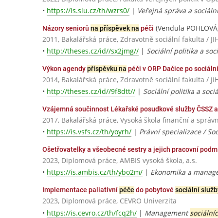
•
https://is.slu.cz/th/wzrs0/
|
Veřejná správa a sociální
(Vendula POHLOVÁ
Názory seniorů
na příspěvek na
péči
2011, Bakalářská práce, Zdravotně sociální fakulta 
•
http://theses.cz/id//sx2jmg//
|
Sociální politika a so
Výkon agendy
příspěvku na
péči v ORP Dačice po sociál
2014, Bakalářská práce, Zdravotně sociální fakulta 
•
http://theses.cz/id//9f8dtt//
|
Sociální politika a soc
Vzájemná součinnost Lékařské posudkové služby ČSSZ a 
2017, Bakalářská práce, Vysoká škola finanční a správn
•
https://is.vsfs.cz/th/yoyrh/
|
Právní specializace / So
Ošetřovatelky a všeobecné sestry a jejich pracovní pod
2023, Diplomová práce, AMBIS vysoká škola, a.s.
•
https://is.ambis.cz/th/ybo2m/
|
Ekonomika a manag
Implementace paliativní
péče
do pobytové
sociální služb
2023, Diplomová práce, CEVRO Univerzita
•
https://is.cevro.cz/th/fcq2h/
|
Management
sociální