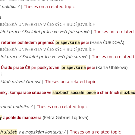
 politika /
|
Theses on a related topic
)
/ JIHOČESKÁ UNIVERZITA V ČESKÝCH BUDĚJOVICÍCH
ciální práce / Sociální práce ve veřejné správě
|
Theses on a related 
(Hana ČURDOVÁ)
ní reformě pohledem příjemců
příspěvku na
péči
/ JIHOČESKÁ UNIVERZITA V ČESKÝCH BUDĚJOVICÍCH
iální práce / Sociální práce ve veřejné správě
|
Theses on a related t
(Karla Uhlíková)
Úřadu práce ČR při poskytování
příspěvku na
péči
í
ciálně právní činnost
|
Theses on a related topic
mínky: komparace situace ve
službách sociální péče
a charitních
službá
ement podniku /
|
Theses on a related topic
(Petra Gabriel Lojdová)
y
z pohledu manažera
ch služeb
v evropském kontextu /
|
Theses on a related topic