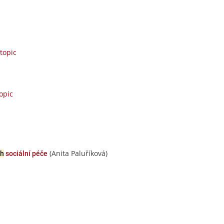
topic
opic
(Anita Paluříková)
ch
sociální péče