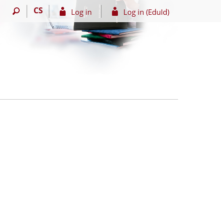
CS
Log in
Log in (EduId)