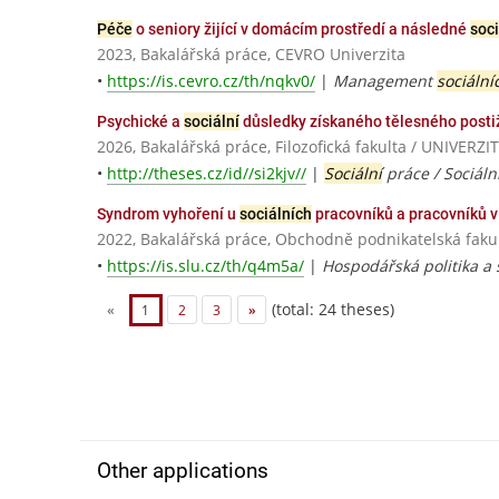
Péče
o seniory žijící v domácím prostředí a následné
soci
2023, Bakalářská práce, CEVRO Univerzita
•
https://is.cevro.cz/th/nqkv0/
|
Management
sociální
Psychické a
sociální
důsledky získaného tělesného posti
2026, Bakalářská práce, Filozofická fakulta / UNIVE
•
http://theses.cz/id//si2kjv//
|
Sociální
práce / Sociáln
Syndrom vyhoření u
sociálních
pracovníků a pracovníků 
2022, Bakalářská práce, Obchodně podnikatelská fakul
•
https://is.slu.cz/th/q4m5a/
|
Hospodářská politika a
(total: 24 theses)
«
1
2
3
»
Other applications