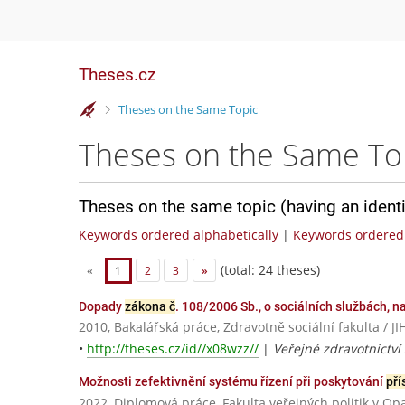
Theses.cz
>
Theses on the Same Topic
Theses on the Same To
Theses on the same topic (having an ident
Keywords ordered alphabetically
|
Keywords ordered 
(total: 24 theses)
«
1
2
3
»
Dopady
zákona č
. 108/2006 Sb., o sociálních službách, n
2010, Bakalářská práce, Zdravotně sociální fakulta 
•
http://theses.cz/id//x08wzz//
|
Veřejné zdravotnictví
Možnosti zefektivnění systému řízení při poskytování
pří
2022, Diplomová práce, Fakulta veřejných politik v Op