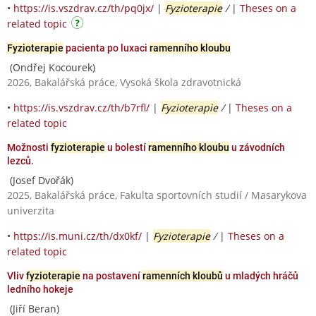
•
https://is.vszdrav.cz/th/pq0jx/
|
Fyzioterapie
/
|
Theses on a
related topic
Fyzioterapie
pacienta po luxaci
ramenního kloubu
(Ondřej Kocourek)
2026, Bakalářská práce, Vysoká škola zdravotnická
•
https://is.vszdrav.cz/th/b7rfl/
|
Fyzioterapie
/
|
Theses on a
related topic
Možnosti
fyzioterapie
u bolestí
ramenního kloubu
u závodních
lezců.
(Josef Dvořák)
2025, Bakalářská práce, Fakulta sportovních studií / Masarykova
univerzita
•
https://is.muni.cz/th/dx0kf/
|
Fyzioterapie
/
|
Theses on a
related topic
Vliv
fyzioterapie
na postavení
ramenních kloubů
u mladých hráčů
ledního hokeje
(Jiří Beran)