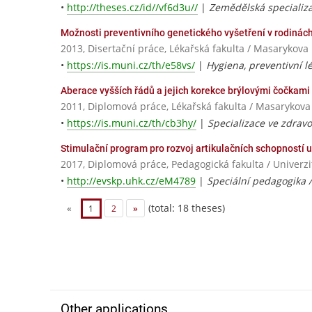
•
http://theses.cz/id//vf6d3u//
|
Zemědělská specializa
Možnosti preventivního genetického vyšetření v rodiná
2013, Disertační práce, Lékařská fakulta / Masarykova 
•
https://is.muni.cz/th/e58vs/
|
Hygiena, preventivní lé
Aberace vyšších řádů a jejich korekce brýlovými čočkami 
2011, Diplomová práce, Lékařská fakulta / Masarykova
•
https://is.muni.cz/th/cb3hy/
|
Specializace ve zdravo
Stimulační program pro rozvoj artikulačních schopností 
2017, Diplomová práce, Pedagogická fakulta / Univerz
•
http://evskp.uhk.cz/eM4789
|
Speciální pedagogika /
(total: 18 theses)
«
1
2
»
Other applications