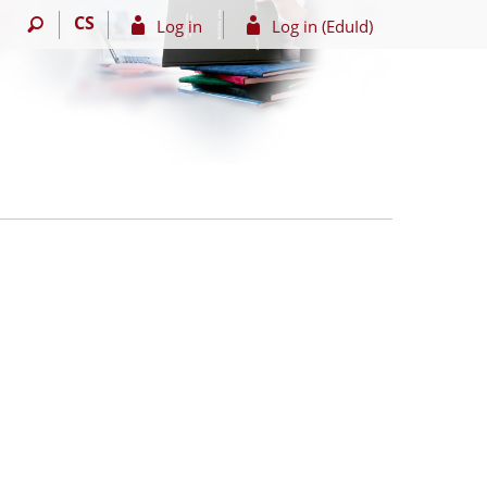
CS
Log in
Log in (EduId)