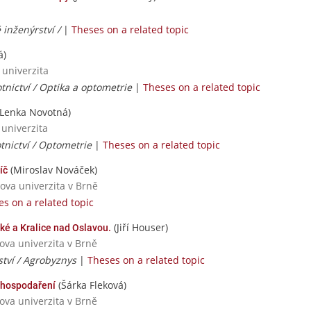
 inženýrství /
|
Theses on a related topic
á)
 univerzita
tnictví / Optika a optometrie
|
Theses on a related topic
Lenka Novotná)
 univerzita
tnictví / Optometrie
|
Theses on a related topic
(Miroslav Nováček)
íč
ova univerzita v Brně
s on a related topic
(Jiří Houser)
é a Kralice nad Oslavou.
ova univerzita v Brně
tví / Agrobyznys
|
Theses on a related topic
(Šárka Fleková)
 hospodaření
ova univerzita v Brně