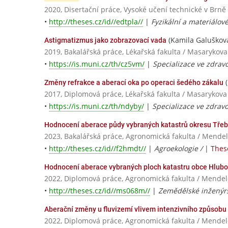
2020, Disertační práce, Vysoké učení technické v Brně
•
http://theses.cz/id//edtpla//
|
Fyzikální a materiálové
(Kamila Galuškov
Astigmatizmus jako zobrazovací vada
2019, Bakalářská práce, Lékařská fakulta / Masarykova
•
https://is.muni.cz/th/cz5vm/
|
Specializace ve zdravo
(
Změny refrakce a aberací oka po operaci šedého zákalu
2017, Diplomová práce, Lékařská fakulta / Masarykova
•
https://is.muni.cz/th/ndyby/
|
Specializace ve zdravo
Hodnocení aberace půdy vybraných katastrů okresu Třeb
2023, Bakalářská práce, Agronomická fakulta / Mendel
•
http://theses.cz/id//f2hmdt//
|
Agroekologie /
|
These
Hodnocení aberace vybraných ploch katastru obce Hlubok
2022, Diplomová práce, Agronomická fakulta / Mendel
•
http://theses.cz/id//ms068m//
|
Zemědělské inženýrs
Aberační změny u fluvizemí vlivem intenzivního způsobu
2022, Diplomová práce, Agronomická fakulta / Mendel