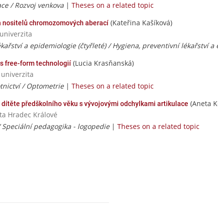
ce / Rozvoj venkova
|
Theses on a related topic
(Kateřina Kašíková)
ch nositelů chromozomových aberací
univerzita
kařství a epidemiologie (čtyřleté) / Hygiena, preventivní lékařství a
(Lucia Krasňanská)
s free-form technologií
 univerzita
tnictví / Optometrie
|
Theses on a related topic
(Aneta K
u dítěte předškolního věku s vývojovými odchylkami artikulace
ita Hradec Králové
 Speciální pedagogika - logopedie
|
Theses on a related topic