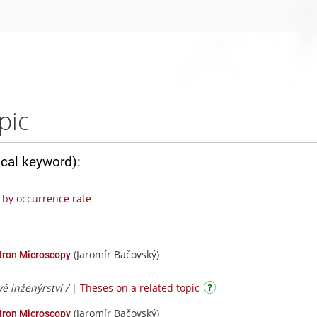
pic
ical keyword):
by occurrence rate
(Jaromír Bačovský)
ctron Microscopy
vé inženýrství /
|
Theses on a related topic
(Jaromír Bačovský)
ctron Microscopy