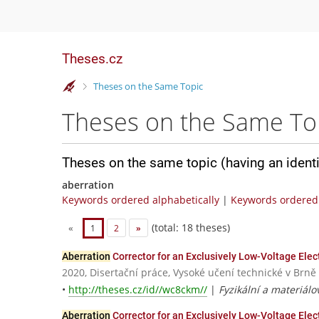
Theses.cz
>
Theses on the Same Topic
Theses on the Same To
Theses on the same topic (having an ident
aberration
Keywords ordered alphabetically
|
Keywords ordered 
(total: 18 theses)
«
1
2
»
Aberration
Corrector for an Exclusively Low-Voltage Ele
2020, Disertační práce, Vysoké učení technické v Brně
•
http://theses.cz/id//wc8ckm//
|
Fyzikální a materiálo
Aberration
Corrector for an Exclusively Low-Voltage Ele