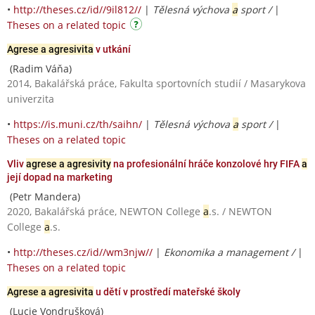
•
http://theses.cz/id//9il812//
|
Tělesná výchova
a
sport /
|
Theses on a related topic
Agrese a agresivita
v utkání
(Radim Váňa)
2014, Bakalářská práce, Fakulta sportovních studií / Masarykova
univerzita
•
https://is.muni.cz/th/saihn/
|
Tělesná výchova
a
sport /
|
Theses on a related topic
Vliv
agrese a agresivity
na profesionální hráče konzolové hry FIFA
a
její dopad na marketing
(Petr Mandera)
2020, Bakalářská práce, NEWTON College
a
.s. / NEWTON
College
a
.s.
•
http://theses.cz/id//wm3njw//
|
Ekonomika a management /
|
Theses on a related topic
Agrese a agresivita
u dětí v prostředí mateřské školy
(Lucie Vondrušková)