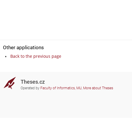
Other applications
Back to the previous page
Theses.cz
Operated by
Faculty of Informatics, MU
,
More about Theses
Do you need help?
Participating schools
theses@fi.muni.cz
Administrators of educational