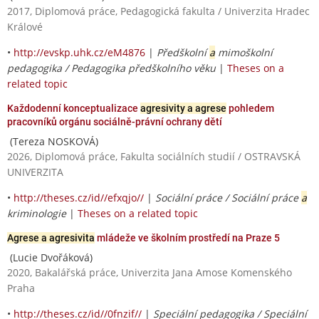
2017, Diplomová práce, Pedagogická fakulta / Univerzita Hradec
Králové
•
http://evskp.uhk.cz/eM4876
|
Předškolní
a
mimoškolní
pedagogika / Pedagogika předškolního věku
|
Theses on a
related topic
Každodenní konceptualizace
agresivity a agrese
pohledem
pracovníků orgánu sociálně-právní ochrany dětí
(Tereza NOSKOVÁ)
2026, Diplomová práce, Fakulta sociálních studií / OSTRAVSKÁ
UNIVERZITA
•
http://theses.cz/id//efxqjo//
|
Sociální práce / Sociální práce
a
kriminologie
|
Theses on a related topic
Agrese a agresivita
mládeže ve školním prostředí na Praze 5
(Lucie Dvořáková)
2020, Bakalářská práce, Univerzita Jana Amose Komenského
Praha
•
http://theses.cz/id//0fnzif//
|
Speciální pedagogika / Speciální