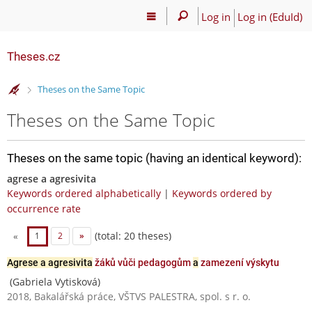
Log in
Log in (EduId)
Theses.cz
>
Theses on the Same Topic
Theses on the Same Topic
Theses on the same topic (having an identical keyword):
agrese a agresivita
Keywords ordered alphabetically
|
Keywords ordered by
occurrence rate
(total: 20 theses)
«
1
2
»
Agrese a agresivita
žáků vůči pedagogům
a
zamezení výskytu
(Gabriela Vytisková)
2018, Bakalářská práce, VŠTVS PALESTRA, spol. s r. o.