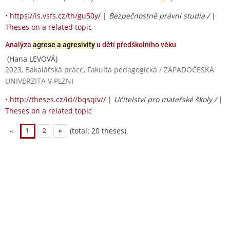
•
https://is.vsfs.cz/th/gu50y/
|
Bezpečnostně právní studia /
|
Theses on a related topic
Analýza
agrese a agresivity
u dětí předškolního věku
(Hana LEVOVÁ)
2023, Bakalářská práce, Fakulta pedagogická / ZÁPADOČESKÁ
UNIVERZITA V PLZNI
•
http://theses.cz/id//bqsqiv//
|
Učitelství pro mateřské školy /
|
Theses on a related topic
(total: 20 theses)
«
1
2
»