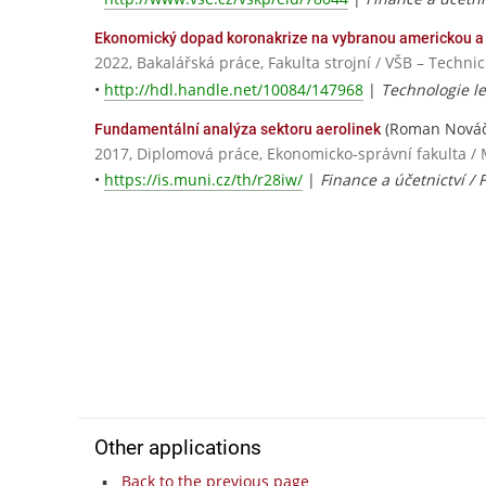
Ekonomický dopad koronakrize na vybranou americkou a
2022, Bakalářská práce, Fakulta strojní / VŠB – Techni
•
http://hdl.handle.net/10084/147968
|
Technologie le
(Roman Nováč
Fundamentální analýza sektoru aerolinek
2017, Diplomová práce, Ekonomicko-správní fakulta / 
•
https://is.muni.cz/th/r28iw/
|
Finance a účetnictví / 
Other applications
Back to the previous page