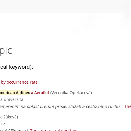
pic
ical keyword):
by occurrence rate
(Veronika Opekarová)
merican Airlines
a Aeroflot
va univerzita
 zaměřením na oblast firemní praxe, služeb a cestovního ruchu
|
The
cišáková)
aze
ctví / Finance
|
Theses on a related topic