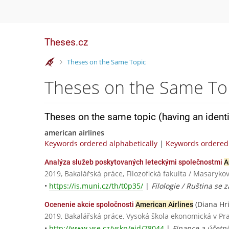
Theses.cz
>
Theses on the Same Topic
Theses on the Same To
Theses on the same topic (having an ident
american airlines
Keywords ordered alphabetically
|
Keywords ordered 
Analýza služeb poskytovaných leteckými společnostmi
A
2019, Bakalářská práce, Filozofická fakulta / Masaryko
•
https://is.muni.cz/th/t0p35/
|
Filologie / Ruština se
(Diana Hri
Ocenenie akcie spoločnosti
American Airlines
2019, Bakalářská práce, Vysoká škola ekonomická v Pr
•
http://www.vse.cz/vskp/eid/78044
|
Finance a účetni