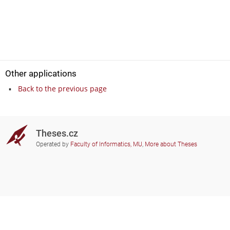
Other applications
Back to the previous page
Theses.cz
Operated by
Faculty of Informatics, MU
,
More about Theses
Do you need help?
Participating schools
theses@fi.muni.cz
Administrators of educational
institutions involved