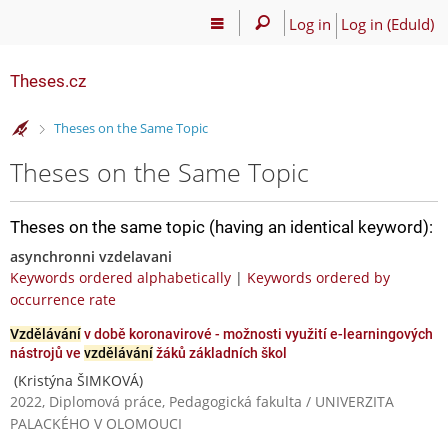
Log in
Log in (EduId)
Theses.cz
>
Theses on the Same Topic
Theses on the Same Topic
Theses on the same topic (having an identical keyword):
asynchronni vzdelavani
Keywords ordered alphabetically
|
Keywords ordered by
occurrence rate
Vzdělávání
v době koronavirové - možnosti využití e-learningových
nástrojů ve
vzdělávání
žáků základních škol
(Kristýna ŠIMKOVÁ)
2022, Diplomová práce, Pedagogická fakulta / UNIVERZITA
PALACKÉHO V OLOMOUCI