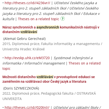
•
http://theses.cz/id//4236vr//
|
Učitelství českého jazyka a
literatury pro 2. stupeň základních škol / Učitelství českého
jazyka a literatury pro 2. stupeň základních škol / Edukace v
kultuře
|
Theses on a related topic
Náraz synchronních a
asynchronních
komunikačních nástrojů v
distančním
vzdělávání
(Alemat Gebru Gerecheal)
2015, Diplomová práce, Fakulta informatiky a managementu /
Univerzita Hradec Králové
•
http://evskp.uhk.cz/eM3720
|
Systémové inženýrství a
informatika / Informační management
|
Theses on a related
topic
Možnosti distančního
vzdělávání
v prvostupňové edukaci se
zaměřením na vzdělávací obor Český jazyk a literatura
(Doris SZYMECZKOVÁ)
2022, Diplomová práce, Pedagogická fakulta / OSTRAVSKÁ
UNIVERZITA
•
http://theses.cz/id//020tnl//
|
Učitelství pro základní školy /