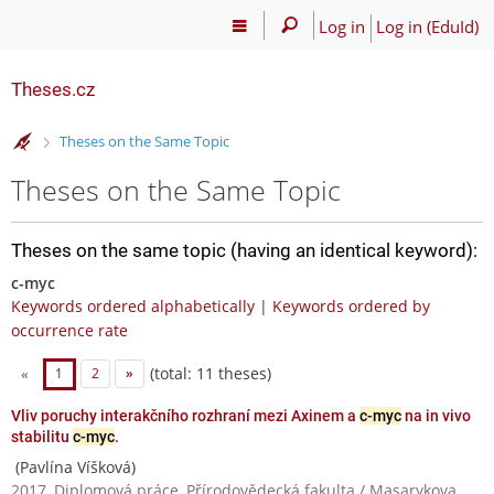
Log in
Log in (EduId)
Theses.cz
>
Theses on the Same Topic
Theses on the Same Topic
Theses on the same topic (having an identical keyword):
c-myc
Keywords ordered alphabetically
|
Keywords ordered by
occurrence rate
(total: 11 theses)
«
1
2
»
Vliv poruchy interakčního rozhraní mezi Axinem a
c-myc
na in vivo
stabilitu
c-myc
.
(Pavlína Víšková)
2017, Diplomová práce, Přírodovědecká fakulta / Masarykova