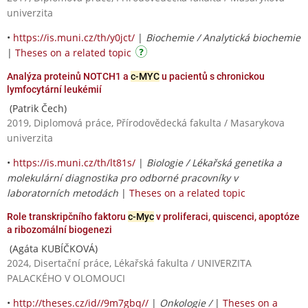
univerzita
•
https://is.muni.cz/th/y0jct/
|
Biochemie / Analytická biochemie
|
Theses on a related topic
Analýza proteinů NOTCH1 a
c-MYC
u pacientů s chronickou
lymfocytární leukémií
(Patrik Čech)
2019, Diplomová práce, Přírodovědecká fakulta / Masarykova
univerzita
•
https://is.muni.cz/th/lt81s/
|
Biologie / Lékařská genetika a
molekulární diagnostika pro odborné pracovníky v
laboratorních metodách
|
Theses on a related topic
Role transkripčního faktoru
c-Myc
v proliferaci, quiscenci, apoptóze
a ribozomální biogenezi
(Agáta KUBÍČKOVÁ)
2024, Disertační práce, Lékařská fakulta / UNIVERZITA
PALACKÉHO V OLOMOUCI
•
http://theses.cz/id//9m7gbq//
|
Onkologie /
|
Theses on a