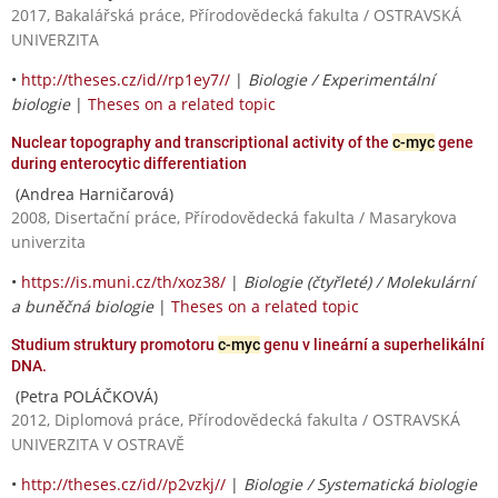
2017, Bakalářská práce, Přírodovědecká fakulta / OSTRAVSKÁ
UNIVERZITA
•
http://theses.cz/id//rp1ey7//
|
Biologie / Experimentální
biologie
|
Theses on a related topic
Nuclear topography and transcriptional activity of the
c-myc
gene
during enterocytic differentiation
(Andrea Harničarová)
2008, Disertační práce, Přírodovědecká fakulta / Masarykova
univerzita
•
https://is.muni.cz/th/xoz38/
|
Biologie (čtyřleté) / Molekulární
a buněčná biologie
|
Theses on a related topic
Studium struktury promotoru
c-myc
genu v lineární a superhelikální
DNA.
(Petra POLÁČKOVÁ)
2012, Diplomová práce, Přírodovědecká fakulta / OSTRAVSKÁ
UNIVERZITA V OSTRAVĚ
•
http://theses.cz/id//p2vzkj//
|
Biologie / Systematická biologie