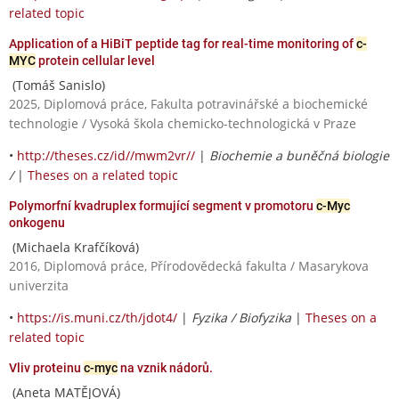
related topic
Application of a HiBiT peptide tag for real-time monitoring of
c-
MYC
protein cellular level
(Tomáš Sanislo)
2025, Diplomová práce, Fakulta potravinářské a biochemické
technologie / Vysoká škola chemicko-technologická v Praze
•
http://theses.cz/id//mwm2vr//
|
Biochemie a buněčná biologie
/
|
Theses on a related topic
Polymorfní kvadruplex formující segment v promotoru
c-Myc
onkogenu
(Michaela Krafčíková)
2016, Diplomová práce, Přírodovědecká fakulta / Masarykova
univerzita
•
https://is.muni.cz/th/jdot4/
|
Fyzika / Biofyzika
|
Theses on a
related topic
Vliv proteinu
c-myc
na vznik nádorů.
(Aneta MATĚJOVÁ)