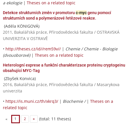
a ekologie
|
Theses on a related topic
Detekce strukturních změn v promotoru
c-myc
genu pomocí
strukturních sond a polymerázové řetězové reakce.
(Adéla KÖNIGOVÁ)
2011, Bakalářská práce, Přírodovědecká fakulta / OSTRAVSKÁ
UNIVERZITA V OSTRAVĚ
•
http://theses.cz/id//rem59v//
|
Chemie / Chemie - Biologie
(dvouoborové)
|
Theses on a related topic
Heterologní exprese a funkční charakterizace proteinu cryptogeinu
obsahující MYC-Tag
(Zbyšek Konvica)
2016, Bakalářská práce, Přírodovědecká fakulta / Masarykova
univerzita
•
https://is.muni.cz/th/xkrq3/
|
Biochemie /
|
Theses on a
related topic
(total: 11 theses)
«
1
2
»