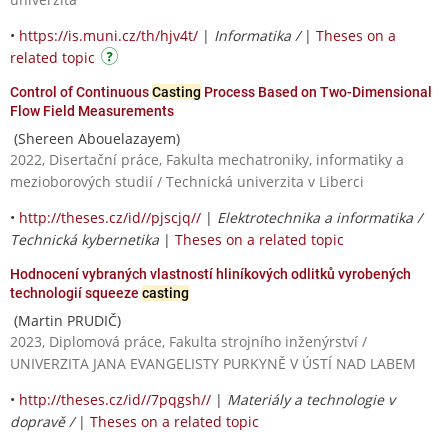
•
https://is.muni.cz/th/hjv4t/
|
Informatika /
|
Theses on a
related topic
Control of Continuous
Casting
Process Based on Two-Dimensional
Flow Field Measurements
(Shereen Abouelazayem)
2022, Disertační práce, Fakulta mechatroniky, informatiky a
mezioborových studií / Technická univerzita v Liberci
•
http://theses.cz/id//pjscjq//
|
Elektrotechnika a informatika /
Technická kybernetika
|
Theses on a related topic
Hodnocení vybraných vlastností hliníkových odlitků vyrobených
technologií squeeze
casting
(Martin PRUDIČ)
2023, Diplomová práce, Fakulta strojního inženýrství /
UNIVERZITA JANA EVANGELISTY PURKYNĚ V ÚSTÍ NAD LABEM
•
http://theses.cz/id//7pqgsh//
|
Materiály a technologie v
dopravě /
|
Theses on a related topic