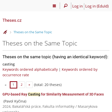
Log in
Log in (EduId)
Theses.cz
>
Theses on the Same Topic
Theses on the Same Topic
Theses on the same topic (having an identical keyword):
casting
Keywords ordered alphabetically
|
Keywords ordered by
occurrence rate
(total: 20 theses)
«
1
2
»
GPU-based Ray
Casting
for Similarity Measurement of 3D Faces
(Pavol Kyčina)
2024, Bakalářská práce, Fakulta informatiky / Masarykova
univerzita