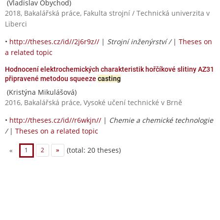
(Vladislav Obychod)
2018, Bakalářská práce, Fakulta strojní / Technická univerzita v
Liberci
•
http://theses.cz/id//2j6r9z//
|
Strojní inženýrství /
|
Theses on
a related topic
Hodnocení elektrochemických charakteristik hořčíkové slitiny AZ31
připravené metodou squeeze
casting
(Kristýna Mikulášová)
2016, Bakalářská práce, Vysoké učení technické v Brně
•
http://theses.cz/id//r6wkjn//
|
Chemie a chemické technologie
/
|
Theses on a related topic
(total: 20 theses)
«
1
2
»