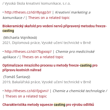
/ Vysoká škola kreativní komunikace, s.r.o.
•
http://theses.cz/id//8ysgp3//
|
Kreativní marketing a
komunikace /
|
Theses on a related topic
Biokeramický skafold pro vedení nervů připravený metodou freeze-
casting
(Michaela Vojníková)
2021, Diplomová práce, Vysoké učení technické v Brně
•
http://theses.cz/id//7bgxoq//
|
Chemie pro medicínské
aplikace /
|
Theses on a related topic
Optimalizace mrazícího procesu u metody freeze-
casting
pro
přípravu kostních náhrad
(Tomáš Šantavý)
2019, Bakalářská práce, Vysoké učení technické v Brně
•
http://theses.cz/id//ljqjvn//
|
Chemie a chemické technologie /
|
Theses on a related topic
Charakteristika metody squeeze
casting
pro výrobu odlitků