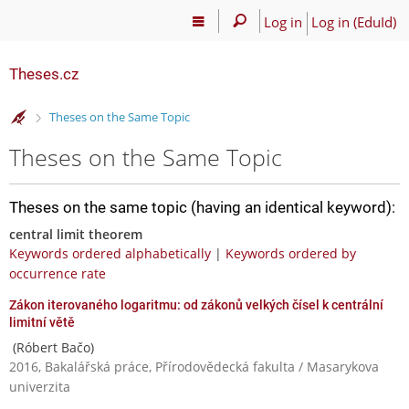
Log in
Log in (EduId)
Theses.cz
>
Theses on the Same Topic
Theses on the Same Topic
Theses on the same topic (having an identical keyword):
central limit theorem
Keywords ordered alphabetically
|
Keywords ordered by
occurrence rate
Zákon iterovaného logaritmu: od zákonů velkých čísel k centrální
limitní větě
(Róbert Bačo)
2016, Bakalářská práce, Přírodovědecká fakulta / Masarykova
univerzita