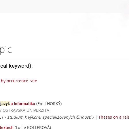
pic
ical keyword):
by occurrence rate
(Emil HORKÝ)
ý
jazyk
a Informatiku
ta / OSTRAVSKÁ UNIVERZITA
CT - studium k výkonu specializovaných činností /
|
Theses on a rel
(Lucie KOLLEROVÁ)
textech