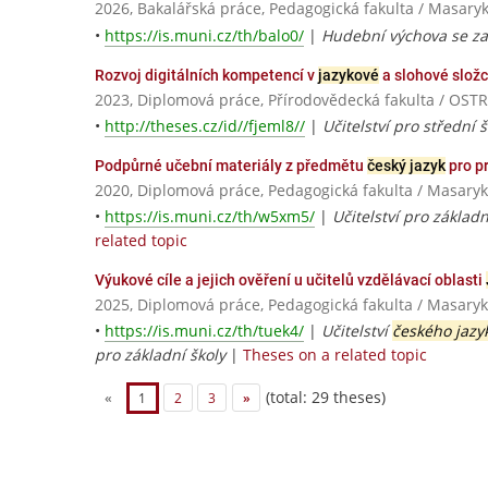
2026, Bakalářská práce, Pedagogická fakulta / Masaryk
•
https://is.muni.cz/th/balo0/
|
Hudební výchova se z
Rozvoj digitálních kompetencí v
jazykové
a slohové slož
2023, Diplomová práce, Přírodovědecká fakulta / OS
•
http://theses.cz/id//fjeml8//
|
Učitelství pro střední š
Podpůrné učební materiály z předmětu
český jazyk
pro p
2020, Diplomová práce, Pedagogická fakulta / Masaryk
•
https://is.muni.cz/th/w5xm5/
|
Učitelství pro základn
related topic
Výukové cíle a jejich ověření u učitelů vzdělávací oblasti
2025, Diplomová práce, Pedagogická fakulta / Masaryk
•
https://is.muni.cz/th/tuek4/
|
Učitelství
českého jazy
pro základní školy
|
Theses on a related topic
(total: 29 theses)
«
1
2
3
»