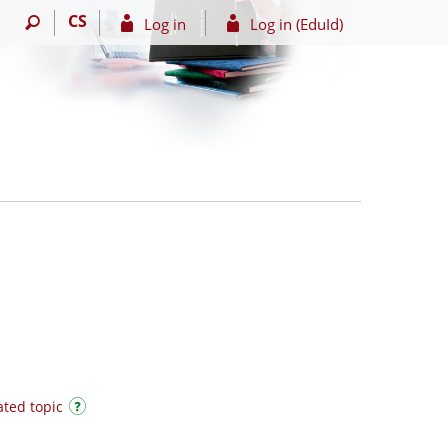
CS
Log in
Log in (EduId)
ated topic