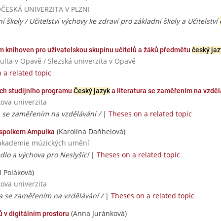
DOČESKÁ UNIVERZITA V PLZNI
ní školy / Učitelství výchovy ke zdraví pro základní školy a Učitelství
ím knihoven pro uživatelskou skupinu učitelů a žáků předmětu
český jaz
kulta v Opavě / Slezská univerzita v Opavě
 a related topic
ích studijního programu
Český jazyk
a literatura se zaměřením na vzděl
ova univerzita
a se zaměřením na vzdělávání /
|
Theses on a related topic
(Karolína Daňhelová)
 spolkem Ampulka
va akademie múzických umění
dlo a výchova pro Neslyšící
|
Theses on a related topic
l Poláková)
ova univerzita
ra se zaměřením na vzdělávání /
|
Theses on a related topic
(Anna Juránková)
 v digitálním prostoru