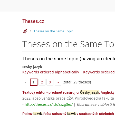
Theses.cz
>
Theses on the Same Topic
Theses on the Same To
Theses on the same topic (having an ident
cesky jazyk
Keywords ordered alphabetically
|
Keywords ordered 
(total: 29 theses)
«
1
2
3
»
Textový editor - předmět rozšiřující
Český jazyk
, Anglick
2022, absolventská práce CŽV, Přírodovědecká fakul
•
http://theses.cz/id//zzzg3e//
|
Koordinace v oblasti I
Pojmy
jazyk
, řeč a spisovný
jazyk
v současných učebních 