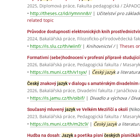
2025, Diplomová práce, Fakulta pedagogická / ZÁPA
•
http://theses.cz/id//ymnnn8//
|
Učitelství pro základ
related topic
Průvodce dostupnosti elektronických knih prostřednictv
2024, Bakalářská práce, Filozoficko-přírodovědecká fa
•
https://is.slu.cz/th/wiinf/
|
Knihovnictví /
|
Theses on
Formativní (sebe)hodnocení v profesní přípravě studujíc
2026, Bakalářská práce, Pedagogická fakulta / Masaryk
•
https://is.muni.cz/th/v1syx/
|
Český jazyk
a literatur
Český
znakový
jazyk
v dialogu s amatérským divadelním
2026, Bakalářská práce, Divadelní fakulta / Janáčko
•
https://is.jamu.cz/th/oibif/
|
Divadlo a výchova / Diva
(Niko
Současný mluvený
jazyk
ve Velkém Meziříčí a okolí
2023, Bakalářská práce, Pedagogická fakulta / Masaryk
•
https://is.muni.cz/th/m2tc9/
|
Český jazyk
a literatu
Hudba na dosah:
Jazyk
a poetika písní
českých
písničkářů