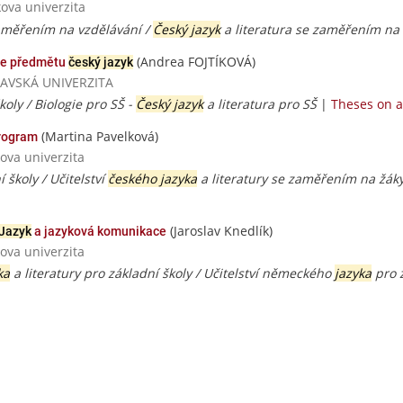
ova univerzita
aměřením na vzdělávání /
Český jazyk
a literatura se zaměřením na
(Andrea FOJTÍKOVÁ)
ce předmětu
český jazyk
TRAVSKÁ UNIVERZITA
koly / Biologie pro SŠ -
Český jazyk
a literatura pro SŠ
|
Theses on a
(Martina Pavelková)
rogram
ova univerzita
í školy / Učitelství
českého jazyka
a literatury se zaměřením na žá
(Jaroslav Knedlík)
Jazyk
a jazyková komunikace
ova univerzita
ka
a literatury pro základní školy / Učitelství německého
jazyka
pro z