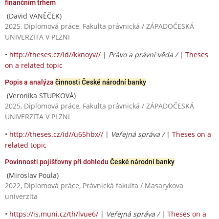
finančním trhem
(David VANĚČEK)
2025, Diplomová práce, Fakulta právnická / ZÁPADOČESKÁ
UNIVERZITA V PLZNI
•
http://theses.cz/id//kknoyv//
|
Právo a právní věda /
|
Theses
on a related topic
Popis a analýza
činnosti České národní banky
(Veronika STUPKOVÁ)
2025, Diplomová práce, Fakulta právnická / ZÁPADOČESKÁ
UNIVERZITA V PLZNI
•
http://theses.cz/id//u65hbx//
|
Veřejná správa /
|
Theses on a
related topic
Povinnosti pojišťovny při dohledu
České národní banky
(Miroslav Poula)
2022, Diplomová práce, Právnická fakulta / Masarykova
univerzita
•
https://is.muni.cz/th/lvue6/
|
Veřejná správa /
|
Theses on a