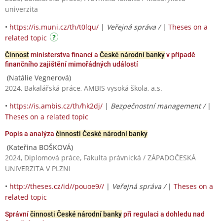
univerzita
•
https://is.muni.cz/th/t0lqu/
|
Veřejná správa /
|
Theses on a
related topic
Činnost
ministerstva financí a
České národní banky
v případě
finančního zajištění mimořádných událostí
(Natálie Vegnerová)
2024, Bakalářská práce, AMBIS vysoká škola, a.s.
•
https://is.ambis.cz/th/hk2dj/
|
Bezpečnostní management /
|
Theses on a related topic
Popis a analýza
činnosti České národní banky
(Kateřina BOŠKOVÁ)
2024, Diplomová práce, Fakulta právnická / ZÁPADOČESKÁ
UNIVERZITA V PLZNI
•
http://theses.cz/id//pouoe9//
|
Veřejná správa /
|
Theses on a
related topic
Správní
činnosti České národní banky
při regulaci a dohledu nad