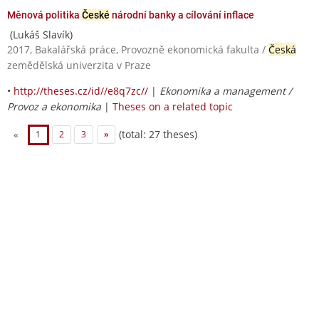
Měnová politika
České
národní banky a cílování inflace
(Lukáš Slavík)
2017, Bakalářská práce, Provozně ekonomická fakulta /
Česká
zemědělská univerzita v Praze
•
http://theses.cz/id//e8q7zc//
|
Ekonomika a management /
Provoz a ekonomika
|
Theses on a related topic
(total: 27 theses)
«
1
2
3
»