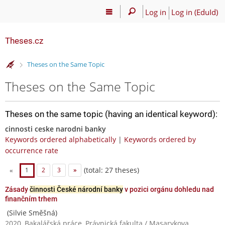
Log in
Log in (EduId)
Theses.cz
>
Theses on the Same Topic
Theses on the Same Topic
Theses on the same topic (having an identical keyword):
cinnosti ceske narodni banky
Keywords ordered alphabetically
|
Keywords ordered by
occurrence rate
(total: 27 theses)
«
1
2
3
»
Zásady
činnosti České národní banky
v pozici orgánu dohledu nad
finančním trhem
(Silvie Směšná)
2020, Bakalářská práce, Právnická fakulta / Masarykova