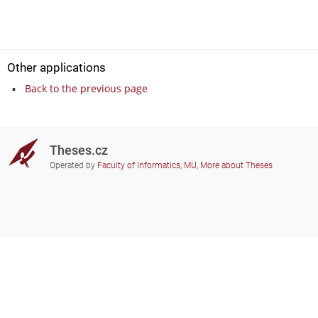
Other applications
Back to the previous page
Theses.cz
Operated by
Faculty of Informatics, MU
,
More about Theses
Do you need help?
Participating schools
theses@fi.muni.cz
Administrators of educational
institutions involved
Help
Privacy