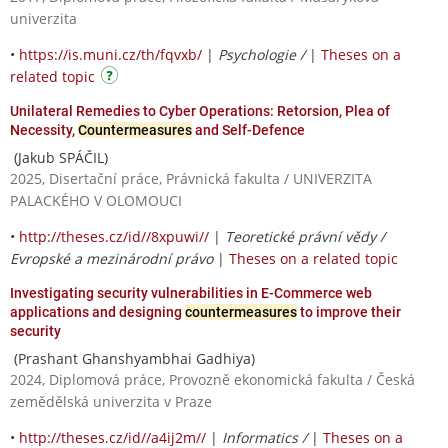
univerzita
•
https://is.muni.cz/th/fqvxb/
|
Psychologie /
|
Theses on a
related topic
Unilateral Remedies to Cyber Operations: Retorsion, Plea of
Necessity,
Countermeasures
and Self-Defence
(Jakub SPÁČIL)
2025, Disertační práce, Právnická fakulta / UNIVERZITA
PALACKÉHO V OLOMOUCI
•
http://theses.cz/id//8xpuwi//
|
Teoretické právní vědy /
Evropské a mezinárodní právo
|
Theses on a related topic
Investigating security vulnerabilities in E-Commerce web
applications and designing
countermeasures
to improve their
security
(Prashant Ghanshyambhai Gadhiya)
2024, Diplomová práce, Provozně ekonomická fakulta / Česká
zemědělská univerzita v Praze
•
http://theses.cz/id//a4ij2m//
|
Informatics /
|
Theses on a