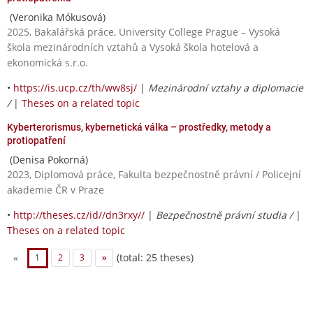
(Veronika Mókusová)
2025, Bakalářská práce, University College Prague – Vysoká
škola mezinárodních vztahů a Vysoká škola hotelová a
ekonomická s.r.o.
•
https://is.ucp.cz/th/ww8sj/
|
Mezinárodní vztahy a diplomacie
/
|
Theses on a related topic
Kyberterorismus, kybernetická válka – prostředky, metody a
protiopatření
(Denisa Pokorná)
2023, Diplomová práce, Fakulta bezpečnostně právní / Policejní
akademie ČR v Praze
•
http://theses.cz/id//dn3rxy//
|
Bezpečnostně právní studia /
|
Theses on a related topic
(total: 25 theses)
«
1
2
3
»