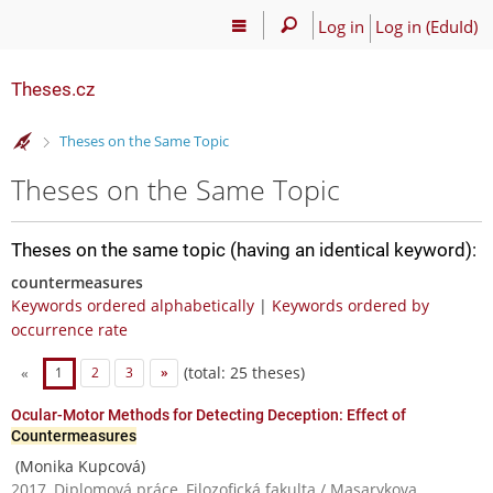
Log in
Log in (EduId)
Theses.cz
>
Theses on the Same Topic
Theses on the Same Topic
Theses on the same topic (having an identical keyword):
countermeasures
Keywords ordered alphabetically
|
Keywords ordered by
occurrence rate
(total: 25 theses)
«
1
2
3
»
Ocular-Motor Methods for Detecting Deception: Effect of
Countermeasures
(Monika Kupcová)
2017, Diplomová práce, Filozofická fakulta / Masarykova