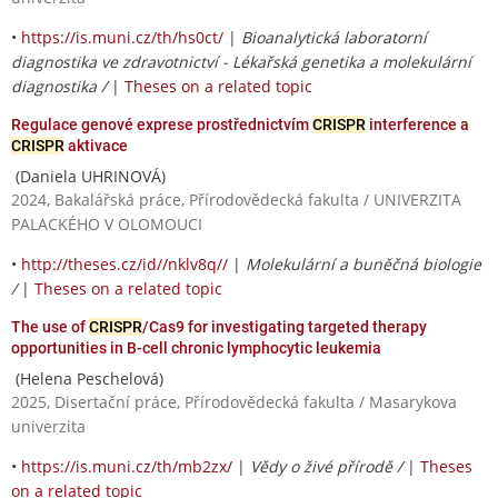
•
https://is.muni.cz/th/hs0ct/
|
Bioanalytická laboratorní
diagnostika ve zdravotnictví - Lékařská genetika a molekulární
diagnostika /
|
Theses on a related topic
Regulace genové exprese prostřednictvím
CRISPR
interference a
CRISPR
aktivace
(Daniela UHRINOVÁ)
2024, Bakalářská práce, Přírodovědecká fakulta / UNIVERZITA
PALACKÉHO V OLOMOUCI
•
http://theses.cz/id//nklv8q//
|
Molekulární a buněčná biologie
/
|
Theses on a related topic
The use of
CRISPR
/Cas9 for investigating targeted therapy
opportunities in B-cell chronic lymphocytic leukemia
(Helena Peschelová)
2025, Disertační práce, Přírodovědecká fakulta / Masarykova
univerzita
•
https://is.muni.cz/th/mb2zx/
|
Vědy o živé přírodě /
|
Theses
on a related topic