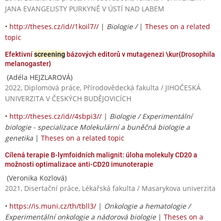
JANA EVANGELISTY PURKYNĚ V ÚSTÍ NAD LABEM
•
http://theses.cz/id//1koil7//
|
Biologie /
|
Theses on a related
topic
Efektivní
screening
bázových editorů v mutagenezi \kur{Drosophila
melanogaster}
(Adéla HEJZLAROVÁ)
2022, Diplomová práce, Přírodovědecká fakulta / JIHOČESKÁ
UNIVERZITA V ČESKÝCH BUDĚJOVICÍCH
•
http://theses.cz/id//4sbpi3//
|
Biologie / Experimentální
biologie - specializace Molekulární a buněčná biologie a
genetika
|
Theses on a related topic
Cílená terapie B-lymfoidních malignit: úloha molekuly CD20 a
možnosti optimalizace anti-CD20 imunoterapie
(Veronika Kozlová)
2021, Disertační práce, Lékařská fakulta / Masarykova univerzita
•
https://is.muni.cz/th/tbll3/
|
Onkologie a hematologie /
Experimentální onkologie a nádorová biologie
|
Theses on a