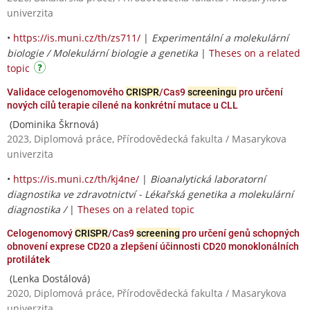
univerzita
•
https://is.muni.cz/th/zs711/
|
Experimentální a molekulární
biologie / Molekulární biologie a genetika
|
Theses on a related
topic
Validace celogenomového
CRISPR
/Cas9
screeningu
pro určení
nových cílů terapie cílené na konkrétní mutace u CLL
(Dominika Škrnová)
2023, Diplomová práce, Přírodovědecká fakulta / Masarykova
univerzita
•
https://is.muni.cz/th/kj4ne/
|
Bioanalytická laboratorní
diagnostika ve zdravotnictví - Lékařská genetika a molekulární
diagnostika /
|
Theses on a related topic
Celogenomový
CRISPR
/Cas9
screening
pro určení genů schopných
obnovení exprese CD20 a zlepšení účinnosti CD20 monoklonálních
protilátek
(Lenka Dostálová)
2020, Diplomová práce, Přírodovědecká fakulta / Masarykova
univerzita