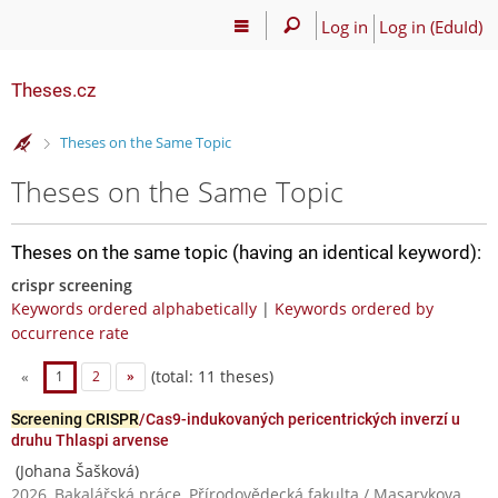
Log in
Log in (EduId)
Theses.cz
>
Theses on the Same Topic
Theses on the Same Topic
Theses on the same topic (having an identical keyword):
crispr screening
Keywords ordered alphabetically
|
Keywords ordered by
occurrence rate
(total: 11 theses)
«
1
2
»
Screening CRISPR
/Cas9-indukovaných pericentrických inverzí u
druhu Thlaspi arvense
(Johana Šašková)
2026, Bakalářská práce, Přírodovědecká fakulta / Masarykova