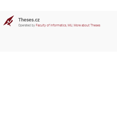
Theses.cz
Operated by
Faculty of Informatics, MU
,
More about Theses
Do you need help?
Participating schools
theses@fi.muni.cz
Administrators of educational
institutions involved
Help
Privacy
Frequently asked questions
Accessibility
Zobrazit klasickou verzi