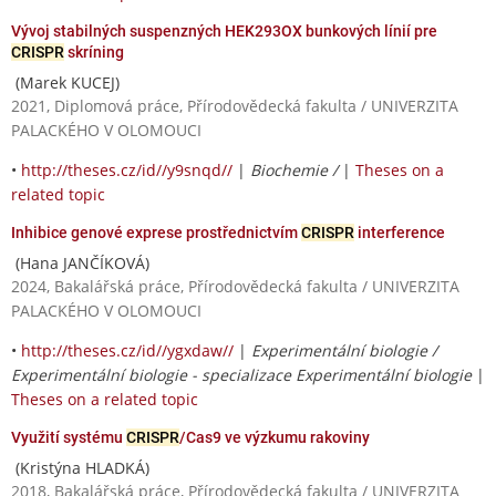
Vývoj stabilných suspenzných HEK293OX bunkových línií pre
CRISPR
skríning
(Marek KUCEJ)
2021, Diplomová práce, Přírodovědecká fakulta / UNIVERZITA
PALACKÉHO V OLOMOUCI
•
http://theses.cz/id//y9snqd//
|
Biochemie /
|
Theses on a
related topic
Inhibice genové exprese prostřednictvím
CRISPR
interference
(Hana JANČÍKOVÁ)
2024, Bakalářská práce, Přírodovědecká fakulta / UNIVERZITA
PALACKÉHO V OLOMOUCI
•
http://theses.cz/id//ygxdaw//
|
Experimentální biologie /
Experimentální biologie - specializace Experimentální biologie
|
Theses on a related topic
Využití systému
CRISPR
/Cas9 ve výzkumu rakoviny
(Kristýna HLADKÁ)
2018, Bakalářská práce, Přírodovědecká fakulta / UNIVERZITA