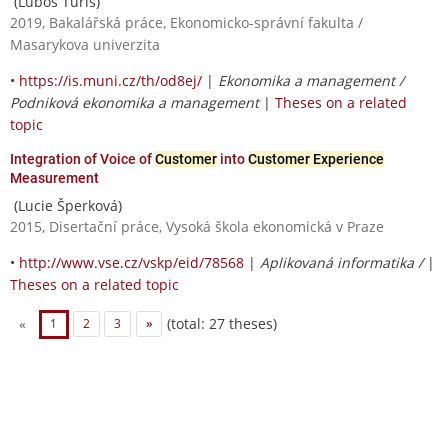
(Ľuboš Turis)
2019, Bakalářská práce, Ekonomicko-správní fakulta /
Masarykova univerzita
•
https://is.muni.cz/th/od8ej/
|
Ekonomika a management /
Podniková ekonomika a management
|
Theses on a related
topic
Integration of Voice of
Customer
into
Customer Experience
Measurement
(Lucie Šperková)
2015, Disertační práce, Vysoká škola ekonomická v Praze
•
http://www.vse.cz/vskp/eid/78568
|
Aplikovaná informatika /
|
Theses on a related topic
(total: 27 theses)
«
1
2
3
»