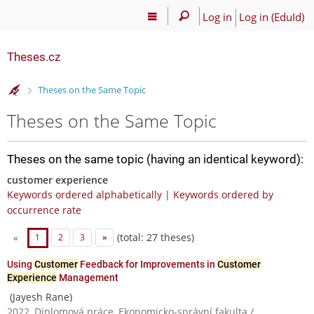
Log in
Log in (EduId)
Theses.cz
>
Theses on the Same Topic
Theses on the Same Topic
Theses on the same topic (having an identical keyword):
customer experience
Keywords ordered alphabetically
|
Keywords ordered by
occurrence rate
(total: 27 theses)
«
1
2
3
»
Using
Customer
Feedback for Improvements in
Customer
Experience
Management
(Jayesh Rane)
2022, Diplomová práce, Ekonomicko-správní fakulta /