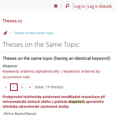
Log in
Log in (EduId)
Theses.cz
>
Theses on the Same Topic
Theses on the Same Topic
Theses on the same topic (having an identical keyword):
dispecer
Keywords ordered alphabetically
|
Keywords ordered by
occurrence rate
(total: 19 theses)
«
1
2
»
Poskytování telefonicky asistované neodkladné resuscitace při
netraumatické zástavě oběhu z pohledu
dispečerů
operačního
střediska zdravotnické záchranné služby
(Petra Barboříková)