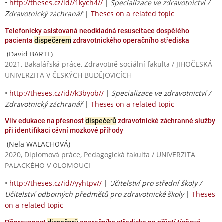
•
http://theses.cz/id//1kych4//
|
Specializace ve zdravotnictví /
Zdravotnický záchranář
|
Theses on a related topic
Telefonicky asistovaná neodkladná resuscitace dospělého
pacienta
dispečerem
zdravotnického operačního střediska
(David BARTL)
2021, Bakalářská práce, Zdravotně sociální fakulta / JIHOČESKÁ
UNIVERZITA V ČESKÝCH BUDĚJOVICÍCH
•
http://theses.cz/id//k3byob//
|
Specializace ve zdravotnictví /
Zdravotnický záchranář
|
Theses on a related topic
Vliv edukace na přesnost
dispečerů
zdravotnické záchranné služby
při identifikaci cévní mozkové příhody
(Nela WALACHOVÁ)
2020, Diplomová práce, Pedagogická fakulta / UNIVERZITA
PALACKÉHO V OLOMOUCI
•
http://theses.cz/id//yyhtpv//
|
Učitelství pro střední školy /
Učitelství odborných předmětů pro zdravotnické školy
|
Theses
on a related topic
Připravenost
dispečerů
operačního střediska na příjetí tísňové