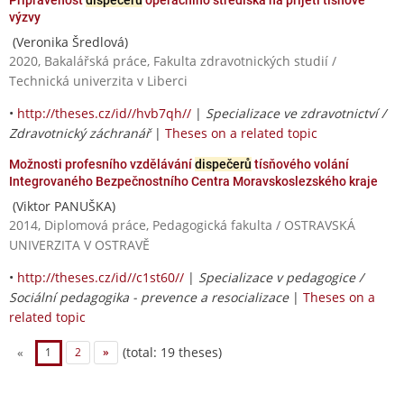
výzvy
(Veronika Šredlová)
2020, Bakalářská práce, Fakulta zdravotnických studií /
Technická univerzita v Liberci
•
http://theses.cz/id//hvb7qh//
|
Specializace ve zdravotnictví /
Zdravotnický záchranář
|
Theses on a related topic
Možnosti profesního vzdělávání
dispečerů
tísňového volání
Integrovaného Bezpečnostního Centra Moravskoslezského kraje
(Viktor PANUŠKA)
2014, Diplomová práce, Pedagogická fakulta / OSTRAVSKÁ
UNIVERZITA V OSTRAVĚ
•
http://theses.cz/id//c1st60//
|
Specializace v pedagogice /
Sociální pedagogika - prevence a resocializace
|
Theses on a
related topic
(total: 19 theses)
«
1
2
»