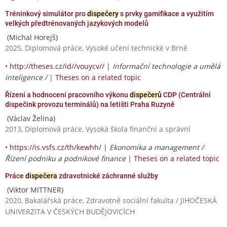
Tréninkový simulátor pro
dispečery
s prvky gamifikace a využitím
velkých předtrénovaných jazykových modelů
(Michal Horejš)
2025, Diplomová práce, Vysoké učení technické v Brně
•
http://theses.cz/id//vouycv//
|
Informační technologie a umělá
inteligence /
|
Theses on a related topic
Řízení a hodnocení pracovního výkonu
dispečerů
CDP (Centrální
dispečink provozu terminálů) na letišti Praha Ruzyně
(Václav Želina)
2013, Diplomová práce, Vysoká škola finanční a správní
•
https://is.vsfs.cz/th/kewhh/
|
Ekonomika a management /
Řízení podniku a podnikové finance
|
Theses on a related topic
Práce
dispečera
zdravotnické záchranné služby
(Viktor MITTNER)
2020, Bakalářská práce, Zdravotně sociální fakulta / JIHOČESKÁ
UNIVERZITA V ČESKÝCH BUDĚJOVICÍCH