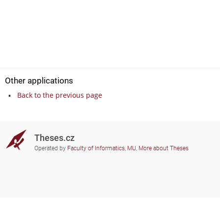
Other applications
Back to the previous page
Theses.cz
Operated by
Faculty of Informatics, MU
,
More about Theses
Do you need help?
Participating schools
theses@fi.muni.cz
Administrators of educational