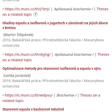
•
https://is.muni.cz/th/j1bnj/
|
Aplikovaná biochemie /
|
Theses
on a related topic
Hladiny equolu a isoflavonů v jogurtech v závislosti na jejich dávce
v krmivu
(Martin Štěpánek)
2016, Bakalářská práce, Přírodovědecká fakulta / Masarykova
univerzita
•
https://is.muni.cz/th/dyjng/
|
Aplikovaná biochemie /
|
Theses
on a related topic
Optimalizace metody pro stanovení isoflavonů a equolu v sýru
(Lenka Jurasová)
2018, Bakalářská práce, Přírodovědecká fakulta / Masarykova
univerzita
•
https://is.muni.cz/th/wdpvu/
|
Biochemie /
|
Theses on a
related topic
Stanovení equolu v bachorové tekutině