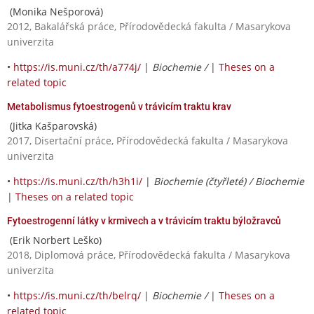
(Monika Nešporová)
2012, Bakalářská práce, Přírodovědecká fakulta / Masarykova
univerzita
•
https://is.muni.cz/th/a774j/
|
Biochemie /
|
Theses on a
related topic
Metabolismus fytoestrogenů v trávicím traktu krav
(Jitka Kašparovská)
2017, Disertační práce, Přírodovědecká fakulta / Masarykova
univerzita
•
https://is.muni.cz/th/h3h1i/
|
Biochemie (čtyřleté) / Biochemie
|
Theses on a related topic
Fytoestrogenní látky v krmivech a v trávicím traktu býložravců
(Erik Norbert Leško)
2018, Diplomová práce, Přírodovědecká fakulta / Masarykova
univerzita
•
https://is.muni.cz/th/belrq/
|
Biochemie /
|
Theses on a
related topic