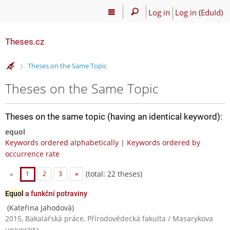
Log in
Log in (EduId)
Theses.cz
>
Theses on the Same Topic
Theses on the Same Topic
Theses on the same topic (having an identical keyword):
equol
Keywords ordered alphabetically
|
Keywords ordered by
occurrence rate
(total: 22 theses)
«
1
2
3
»
Equol
a funkční potraviny
(Kateřina Jahodová)
2015, Bakalářská práce, Přírodovědecká fakulta / Masarykova
univerzita