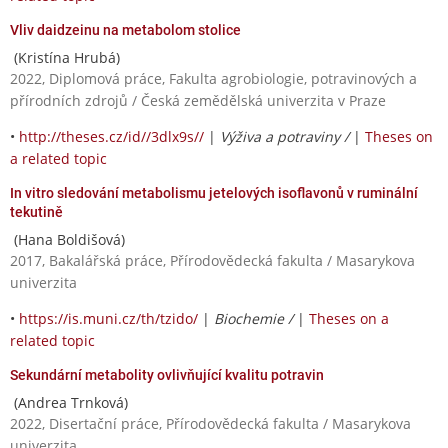
Vliv daidzeinu na metabolom stolice
(Kristína Hrubá)
2022, Diplomová práce, Fakulta agrobiologie, potravinových a
přírodních zdrojů / Česká zemědělská univerzita v Praze
•
http://theses.cz/id//3dlx9s//
|
Výživa a potraviny /
|
Theses on
a related topic
In vitro sledování metabolismu jetelových isoflavonů v ruminální
tekutině
(Hana Boldišová)
2017, Bakalářská práce, Přírodovědecká fakulta / Masarykova
univerzita
•
https://is.muni.cz/th/tzido/
|
Biochemie /
|
Theses on a
related topic
Sekundární metabolity ovlivňující kvalitu potravin
(Andrea Trnková)
2022, Disertační práce, Přírodovědecká fakulta / Masarykova
univerzita