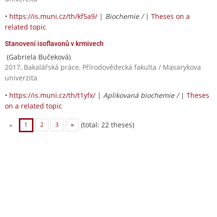
•
https://is.muni.cz/th/kf5a9/
|
Biochemie /
|
Theses on a
related topic
Stanovení isoflavonů v krmivech
(Gabriela Bučeková)
2017, Bakalářská práce, Přírodovědecká fakulta / Masarykova
univerzita
•
https://is.muni.cz/th/t1yfx/
|
Aplikovaná biochemie /
|
Theses
on a related topic
(total: 22 theses)
«
1
2
3
»