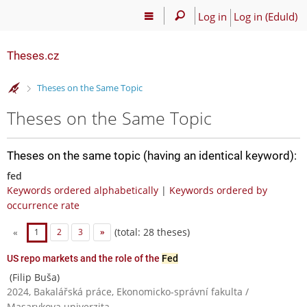
Log in
Log in (EduId)
Theses.cz
>
Theses on the Same Topic
Theses on the Same Topic
Theses on the same topic (having an identical keyword):
fed
Keywords ordered alphabetically
|
Keywords ordered by
occurrence rate
(total: 28 theses)
«
1
2
3
»
US repo markets and the role of the
Fed
(Filip Buša)
2024, Bakalářská práce, Ekonomicko-správní fakulta /
Masarykova univerzita