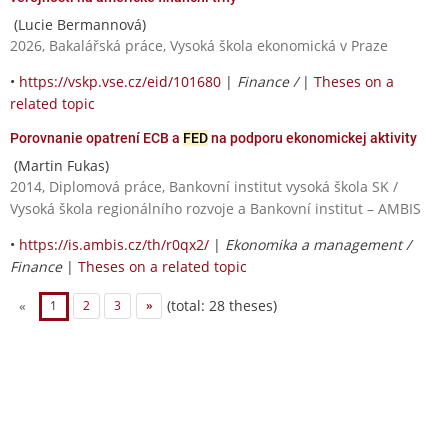
(Lucie Bermannová)
2026, Bakalářská práce, Vysoká škola ekonomická v Praze
•
https://vskp.vse.cz/eid/101680
|
Finance /
|
Theses on a
related topic
Porovnanie opatrení ECB a
FED
na podporu ekonomickej aktivity
(Martin Fukas)
2014, Diplomová práce, Bankovní institut vysoká škola SK /
Vysoká škola regionálního rozvoje a Bankovní institut – AMBIS
•
https://is.ambis.cz/th/r0qx2/
|
Ekonomika a management /
Finance
|
Theses on a related topic
(total: 28 theses)
«
1
2
3
»