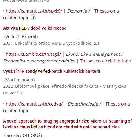
•
https://is.muni.cz/th/spxk9/
|
Ekonomie /
|
Theses on a
related topic
Aktivita
FED
v době Velké recese
(Vojtěch Hrazdil)
2021, Bakalářská práce, AMBIS vysoká škola, a.s.
•
https://is.ambis.cz/th/tcgil/
|
Ekonomika a management /
Ekonomika a management podniku
|
Theses on a related topic
Využití NIR sondy ve
fed
-batch kultivacích bakterií
(Martin Janata)
2022, Diplomová práce, Přírodovědecká fakulta / Masarykova
univerzita
•
https://is.muni.cz/th/cedyq/
|
Biotechnologie /
|
Theses on a
related topic
A novel approach to imaging engorged ticks: Micro-CT scanning of
Ixodes ricinus
fed
on blood enriched with gold nanoparticles
(Jaroslav ONDRUŠ)