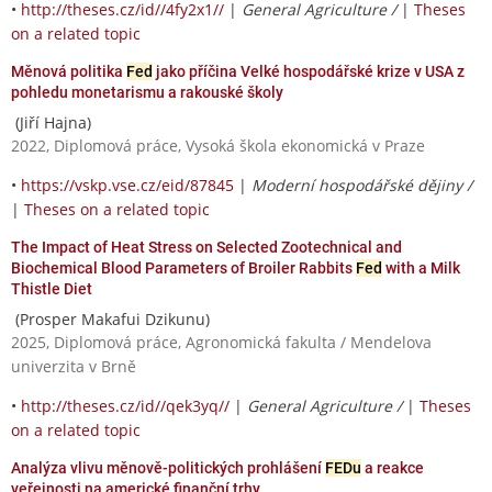
•
http://theses.cz/id//4fy2x1//
|
General Agriculture /
|
Theses
on a related topic
Měnová politika
Fed
jako příčina Velké hospodářské krize v USA z
pohledu monetarismu a rakouské školy
(Jiří Hajna)
2022, Diplomová práce, Vysoká škola ekonomická v Praze
•
https://vskp.vse.cz/eid/87845
|
Moderní hospodářské dějiny /
|
Theses on a related topic
The Impact of Heat Stress on Selected Zootechnical and
Biochemical Blood Parameters of Broiler Rabbits
Fed
with a Milk
Thistle Diet
(Prosper Makafui Dzikunu)
2025, Diplomová práce, Agronomická fakulta / Mendelova
univerzita v Brně
•
http://theses.cz/id//qek3yq//
|
General Agriculture /
|
Theses
on a related topic
Analýza vlivu měnově-politických prohlášení
FEDu
a reakce
veřejnosti na americké finanční trhy