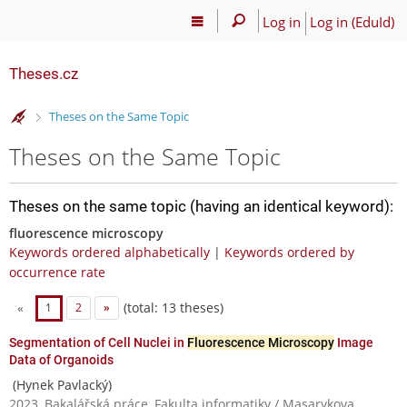
Log in
Log in (EduId)
Theses.cz
>
Theses on the Same Topic
Theses on the Same Topic
Theses on the same topic (having an identical keyword):
fluorescence microscopy
Keywords ordered alphabetically
|
Keywords ordered by
occurrence rate
(total: 13 theses)
«
1
2
»
Segmentation of Cell Nuclei in
Fluorescence Microscopy
Image
Data of Organoids
(Hynek Pavlacký)
2023, Bakalářská práce, Fakulta informatiky / Masarykova