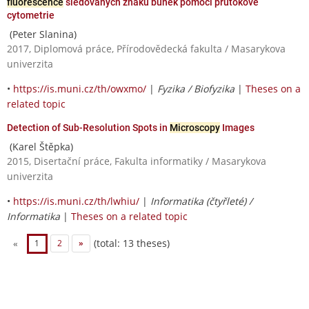
fluorescence
sledovaných znaků buněk pomocí průtokové
cytometrie
(Peter Slanina)
2017, Diplomová práce, Přírodovědecká fakulta / Masarykova
univerzita
•
https://is.muni.cz/th/owxmo/
|
Fyzika / Biofyzika
|
Theses on a
related topic
Detection of Sub-Resolution Spots in
Microscopy
Images
(Karel Štěpka)
2015, Disertační práce, Fakulta informatiky / Masarykova
univerzita
•
https://is.muni.cz/th/lwhiu/
|
Informatika (čtyřleté) /
Informatika
|
Theses on a related topic
(total: 13 theses)
«
1
2
»