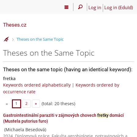
Log in
Log in (EduId)
Theses.cz
>
Theses on the Same Topic
Theses on the Same Topic
Theses on the same topic (having an identical keyword):
fretka
Keywords ordered alphabetically
|
Keywords ordered by
occurrence rate
(total: 20 theses)
«
1
2
»
Gastrointestinální paraziti v zájmových chovech
fretky
domácí
(Mustela putorius furo)
(Michaela Besedová)
2024, Diplomová práce, Fakulta agrobiologie, potravinových a