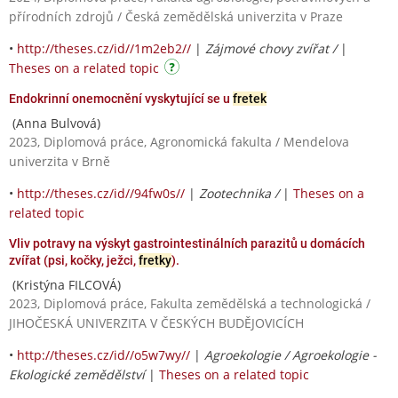
přírodních zdrojů / Česká zemědělská univerzita v Praze
•
http://theses.cz/id//1m2eb2//
|
Zájmové chovy zvířat /
|
Theses on a related topic
Endokrinní onemocnění vyskytující se u
fretek
(Anna Bulvová)
2023, Diplomová práce, Agronomická fakulta / Mendelova
univerzita v Brně
•
http://theses.cz/id//94fw0s//
|
Zootechnika /
|
Theses on a
related topic
Vliv potravy na výskyt gastrointestinálních parazitů u domácích
zvířat (psi, kočky, ježci,
fretky
).
(Kristýna FILCOVÁ)
2023, Diplomová práce, Fakulta zemědělská a technologická /
JIHOČESKÁ UNIVERZITA V ČESKÝCH BUDĚJOVICÍCH
•
http://theses.cz/id//o5w7wy//
|
Agroekologie / Agroekologie -
Ekologické zemědělství
|
Theses on a related topic