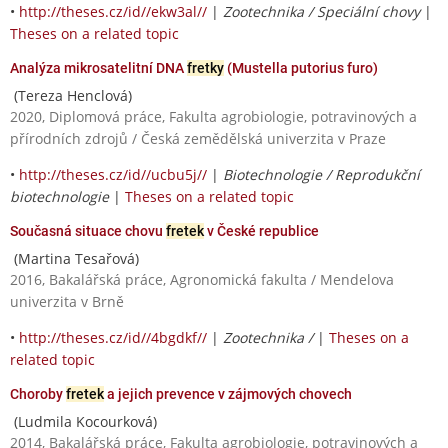
•
http://theses.cz/id//ekw3al//
|
Zootechnika / Speciální chovy
|
Theses on a related topic
Analýza mikrosatelitní DNA
fretky
(Mustella putorius furo)
(Tereza Henclová)
2020, Diplomová práce, Fakulta agrobiologie, potravinových a
přírodních zdrojů / Česká zemědělská univerzita v Praze
•
http://theses.cz/id//ucbu5j//
|
Biotechnologie / Reprodukční
biotechnologie
|
Theses on a related topic
Současná situace chovu
fretek
v České republice
(Martina Tesařová)
2016, Bakalářská práce, Agronomická fakulta / Mendelova
univerzita v Brně
•
http://theses.cz/id//4bgdkf//
|
Zootechnika /
|
Theses on a
related topic
Choroby
fretek
a jejich prevence v zájmových chovech
(Ludmila Kocourková)
2014, Bakalářská práce, Fakulta agrobiologie, potravinových a