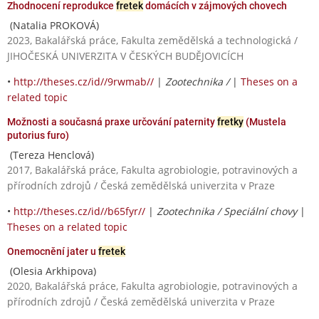
Zhodnocení reprodukce
fretek
domácích v zájmových chovech
(Natalia PROKOVÁ)
2023, Bakalářská práce, Fakulta zemědělská a technologická /
JIHOČESKÁ UNIVERZITA V ČESKÝCH BUDĚJOVICÍCH
•
http://theses.cz/id//9rwmab//
|
Zootechnika /
|
Theses on a
related topic
Možnosti a současná praxe určování paternity
fretky
(Mustela
putorius furo)
(Tereza Henclová)
2017, Bakalářská práce, Fakulta agrobiologie, potravinových a
přírodních zdrojů / Česká zemědělská univerzita v Praze
•
http://theses.cz/id//b65fyr//
|
Zootechnika / Speciální chovy
|
Theses on a related topic
Onemocnění jater u
fretek
(Olesia Arkhipova)
2020, Bakalářská práce, Fakulta agrobiologie, potravinových a
přírodních zdrojů / Česká zemědělská univerzita v Praze