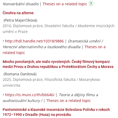
Nonverbální divadlo
|
Theses on a related topic
Činohra na alterne
(Petra Majerčíková)
2016, Diplomová práce, Divadelní fakulta / Akademie múzických
umění v Praze
•
http://hdl.handle.net/10318/9886
|
Dramatická umění /
Herectví alternativního a loutkového divadla
|
Theses on a
related topic
Mnoho povolaných, ale málo vyvolených. Český filmový komparz
medzi Prvou a Druhou republikou a Protektorátom Čechy a Morava
(Romana Danková)
2025, Diplomová práce, Filozofická fakulta / Masarykova
univerzita
•
https://is.muni.cz/th/bb646/
|
Teorie a dějiny filmu a
audiovizuální kultury /
|
Theses on a related topic
Pantomimické a klaunské inscenácie Boleslava Polívku v rokoch
1972–1990 v Divadle (Husa) na provázku