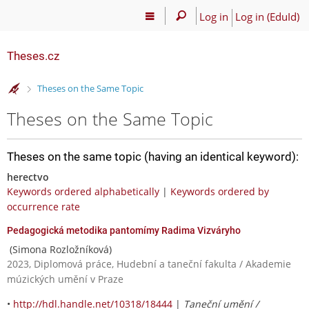
Log in
Log in (EduId)
Theses.cz
>
Theses on the Same Topic
Theses on the Same Topic
Theses on the same topic (having an identical keyword):
herectvo
Keywords ordered alphabetically
|
Keywords ordered by
occurrence rate
Pedagogická metodika pantomímy Radima Vizváryho
(Simona Rozložníková)
2023, Diplomová práce, Hudební a taneční fakulta / Akademie
múzických umění v Praze
•
http://hdl.handle.net/10318/18444
|
Taneční umění /