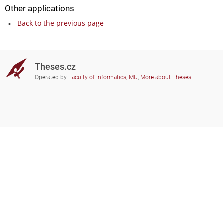
Other applications
Back to the previous page
Theses.cz
Operated by
Faculty of Informatics, MU
,
More about Theses
Do you need help?
Participating schools
theses@fi.muni.cz
Administrators of educational
institutions involved
Help
Privacy
Frequently asked questions
Accessibility
Zobrazit klasickou verzi