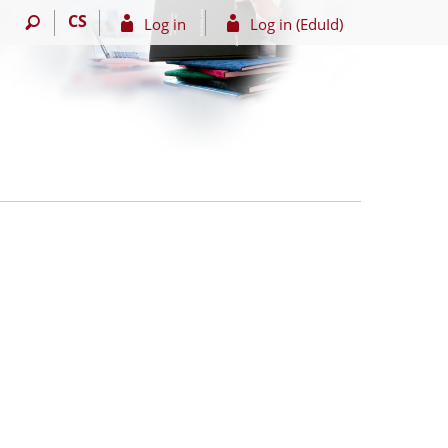
CS
Log in
Log in (EduId)