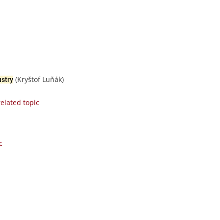
(Kryštof Luňák)
ustry
elated topic
c