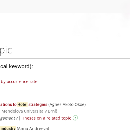
pic
ical keyword):
by occurrence rate
(Agnes Akoto Okoe)
cations to
Hotel
strategies
/ Mendelova univerzita v Brně
agement /
|
Theses on a related topic
(Anna Andreeva)
 industry