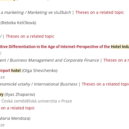
h a marketing / Marketing ve službách
|
Theses on a related topic
(Rebeka Kelčíková)
 /
|
Theses on a related topic
ve Differentiation in the Age of Internet-Perspective of the
Hotel Ind
í
nt / Business Management and Corporate Finance
|
Theses on a r
(Olga Shevchenko)
airport
hotel
aze
nomické vztahy / International Business
|
Theses on a related topi
(Ilyas Zhaparov)
ry
/ Česká zemědělská univerzita v Praze
on a related topic
Maria Mendoza)
aze