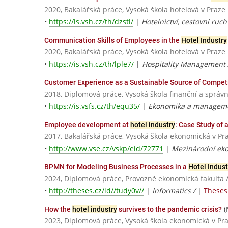
2020, Bakalářská práce, Vysoká škola hotelová v Praze
•
https://is.vsh.cz/th/dzstl/
|
Hotelnictví, cestovní ruc
Communication Skills of Employees in the
Hotel Industry
2020, Bakalářská práce, Vysoká škola hotelová v Praze
•
https://is.vsh.cz/th/lple7/
|
Hospitality Management
Customer Experience as a Sustainable Source of Competiti
2018, Diplomová práce, Vysoká škola finanční a správn
•
https://is.vsfs.cz/th/equ35/
|
Ekonomika a manageme
Employee development at
hotel industry
: Case Study of 
2017, Bakalářská práce, Vysoká škola ekonomická v Pr
•
http://www.vse.cz/vskp/eid/72771
|
Mezinárodní eko
BPMN for Modeling Business Processes in a
Hotel Indust
2024, Diplomová práce, Provozně ekonomická fakulta 
•
http://theses.cz/id//tudy0v//
|
Informatics /
|
Theses 
(
How the
hotel industry
survives to the pandemic crisis?
2023, Diplomová práce, Vysoká škola ekonomická v Pr