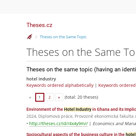
Theses.cz
>
Theses on the Same Topic
Theses on the Same To
Theses on the same topic (having an ident
hotel industry
Keywords ordered alphabetically
|
Keywords ordered 
(total: 20 theses)
«
1
2
»
Environment of the
Hotel Industry
in Ghana and its Impli
2024, Diplomová práce, Provozně ekonomická fakulta 
•
http://theses.cz/id//4x4y9m//
|
Economics and Man
Sociocultural aspects of the business culture in the
hotel