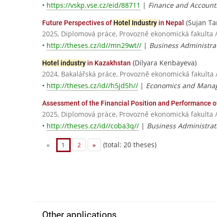
•
https://vskp.vse.cz/eid/88711
|
Finance and Account
(Sujan T
Future Perspectives of
Hotel Industry
in Nepal
2025, Diplomová práce, Provozně ekonomická fakulta 
•
http://theses.cz/id//mn29wt//
|
Business Administra
(Dilyara Kenbayeva)
Hotel industry
in Kazakhstan
2024, Bakalářská práce, Provozně ekonomická fakulta 
•
http://theses.cz/id//h5jd5h//
|
Economics and Mana
Assessment of the Financial Position and Performance 
2025, Diplomová práce, Provozně ekonomická fakulta 
•
http://theses.cz/id//coba3q//
|
Business Administrat
(total: 20 theses)
«
1
2
»
Other applications