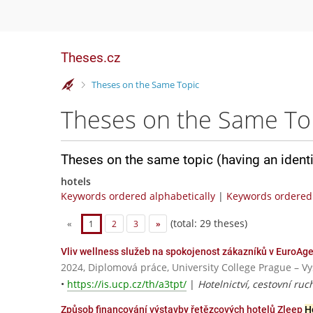
Theses.cz
>
Theses on the Same Topic
Theses on the Same To
Theses on the same topic (having an ident
hotels
Keywords ordered alphabetically
|
Keywords ordered 
(total: 29 theses)
«
1
2
3
»
Vliv wellness služeb na spokojenost zákazníků v EuroAg
2024, Diplomová práce, University College Prague – V
•
https://is.ucp.cz/th/a3tpt/
|
Hotelnictví, cestovní ru
Způsob financování výstavby řetězcových hotelů Zleep
H