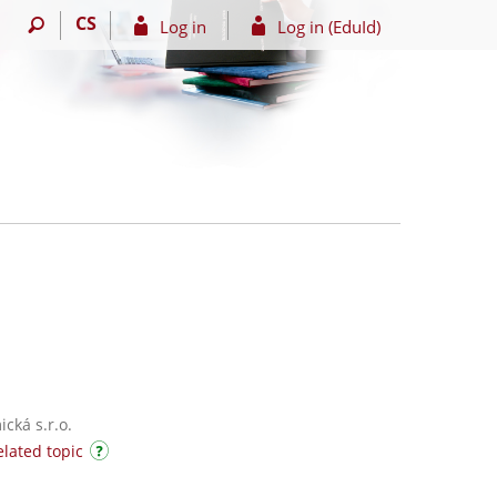
CS
Log in
Log in (EduId)
cká s.r.o.
elated topic