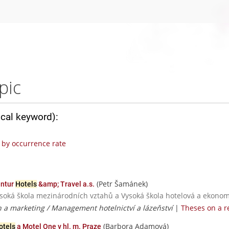
pic
ical keyword):
by occurrence rate
(Petr Šamánek)
entur
Hotels
&amp; Travel a.s.
ysoká škola mezinárodních vztahů a Vysoká škola hotelová a ekonomi
ch a marketing / Management hotelnictví a lázeňství
|
Theses on a r
(Barbora Adamová)
otels
a Motel One v hl. m. Praze