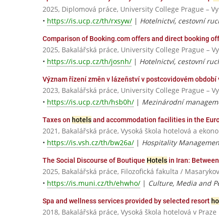
2025, Diplomová práce, University College Prague – V
•
https://is.ucp.cz/th/rxsyw/
|
Hotelnictví, cestovní ru
Comparison of Booking.com offers and direct booking of
2025, Bakalářská práce, University College Prague – V
•
https://is.ucp.cz/th/josnh/
|
Hotelnictví, cestovní ruc
Význam řízení změn v lázeňství v postcovidovém období 
2023, Bakalářská práce, University College Prague – V
•
https://is.ucp.cz/th/hsb0h/
|
Mezinárodní manageme
Taxes on
hotels
and accommodation facilities in the Eur
2021, Bakalářská práce, Vysoká škola hotelová a ekon
•
https://is.vsh.cz/th/bw26a/
|
Hospitality Managemen
The Social Discourse of Boutique
Hotels
in Iran: Between
2025, Bakalářská práce, Filozofická fakulta / Masaryko
•
https://is.muni.cz/th/ehwho/
|
Culture, Media and P
Spa and wellness services provided by selected resort
ho
2018, Bakalářská práce, Vysoká škola hotelová v Praze