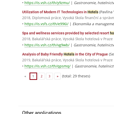
•
https://is.vsh.cz/th/y9zmu/
|
Gastronomie, hotelnict
(Pavlína 
Utilization of Modern IT Technologies in
Hotels
2018, Diplomová práce, Vysoká škola finanční a správn
•
https://is.vsfs.cz/th/e996i/
|
Ekonomika a management
Spa and wellness services provided by selected resort
ho
2018, Bakalářská práce, Vysoká škola hotelová v Praze
•
https://is.vsh.cz/th/vg9wb/
|
Gastronomie, hotelnict
(Se
Analysis of Baby Friendly
Hotels
in the City of Prague
2019, Bakalářská práce, Vysoká škola hotelová v Praze
•
https://is.vsh.cz/th/qpsmq/
|
Gastronomie, hotelnict
(total: 29 theses)
«
1
2
3
»
Other applications