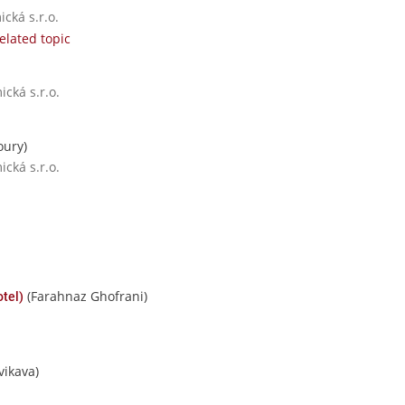
cká s.r.o.
elated topic
cká s.r.o.
ury)
cká s.r.o.
(Farahnaz Ghofrani)
tel)
ikava)