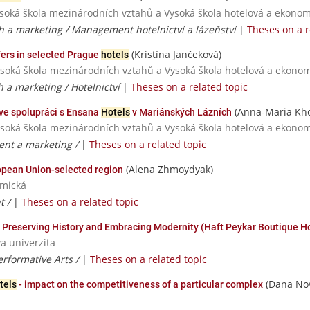
ysoká škola mezinárodních vztahů a Vysoká škola hotelová a ekonomi
ch a marketing / Management hotelnictví a lázeňství
|
Theses on a r
(Kristína Jančeková)
fers in selected Prague
hotels
ysoká škola mezinárodních vztahů a Vysoká škola hotelová a ekonomi
h a marketing / Hotelnictví
|
Theses on a related topic
(Anna-Maria Kho
ve spolupráci s Ensana
Hotels
v Mariánských Lázních
ysoká škola mezinárodních vztahů a Vysoká škola hotelová a ekonomi
nt a marketing /
|
Theses on a related topic
(Alena Zhmoydyak)
opean Union-selected region
omická
t /
|
Theses on a related topic
 Preserving History and Embracing Modernity (Haft Peykar Boutique Ho
va univerzita
erformative Arts /
|
Theses on a related topic
(Dana Nov
tels
- impact on the competitiveness of a particular complex