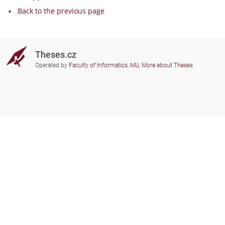
Back to the previous page
Theses.cz
Operated by
Faculty of Informatics, MU
,
More about Theses
Do you need help?
Participating schools
theses@fi.muni.cz
Administrators of educational
institutions involved
Help
Privacy
Frequently asked questions
Accessibility
Zobrazit klasickou verzi