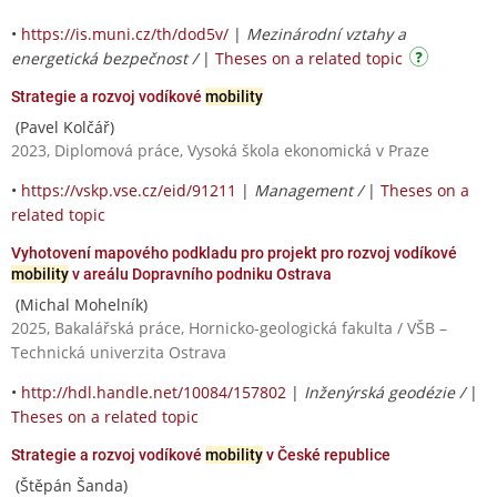
•
https://is.muni.cz/th/dod5v/
|
Mezinárodní vztahy a
energetická bezpečnost /
|
Theses on a related topic
Strategie a rozvoj vodíkové
mobility
(Pavel Kolčář)
2023, Diplomová práce, Vysoká škola ekonomická v Praze
•
https://vskp.vse.cz/eid/91211
|
Management /
|
Theses on a
related topic
Vyhotovení mapového podkladu pro projekt pro rozvoj vodíkové
mobility
v areálu Dopravního podniku Ostrava
(Michal Mohelník)
2025, Bakalářská práce, Hornicko-geologická fakulta / VŠB –
Technická univerzita Ostrava
•
http://hdl.handle.net/10084/157802
|
Inženýrská geodézie /
|
Theses on a related topic
Strategie a rozvoj vodíkové
mobility
v České republice
(Štěpán Šanda)