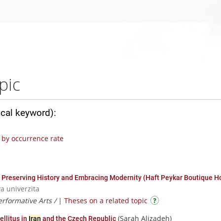
pic
ical keyword):
by occurrence rate
 Preserving History and Embracing Modernity (Haft Peykar Boutique Ho
va univerzita
erformative Arts /
|
Theses on a related topic
(Sarah Alizadeh)
llitus in
Iran
and the Czech Republic