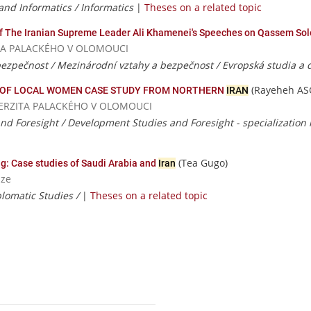
nd Informatics / Informatics
|
Theses on a related topic
 of The Iranian Supreme Leader Ali Khamenei's Speeches on Qassem So
ERZITA PALACKÉHO V OLOMOUCI
ezpečnost / Mezinárodní vztahy a bezpečnost / Evropská studia a 
(Rayeheh A
OF LOCAL WOMEN CASE STUDY FROM NORTHERN
IRAN
NIVERZITA PALACKÉHO V OLOMOUCI
d Foresight / Development Studies and Foresight - specialization 
(Tea Gugo)
ng: Case studies of Saudi Arabia and
Iran
aze
plomatic Studies /
|
Theses on a related topic