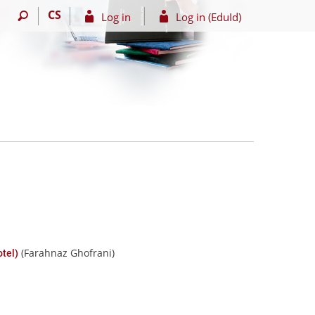
CS
Log in
Log in (EduId)
(Farahnaz Ghofrani)
tel)