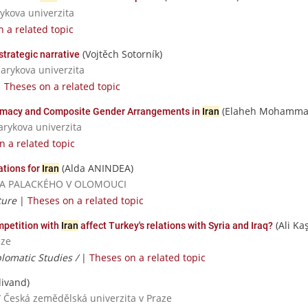
ykova univerzita
 a related topic
(Vojtěch Sotorník)
strategic narrative
sarykova univerzita
|
Theses on a related topic
(Elaheh Mohamma
ntimacy and Composite Gender Arrangements in
Iran
sarykova univerzita
n a related topic
(Alda ANINDEA)
ations for
Iran
RZITA PALACKÉHO V OLOMOUCI
ture
|
Theses on a related topic
(Ali Ka
mpetition with
Iran
affect Turkey's relations with Syria and Iraq?
aze
plomatic Studies /
|
Theses on a related topic
ivand)
/ Česká zemědělská univerzita v Praze