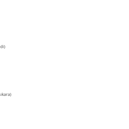
di)
şıkara)