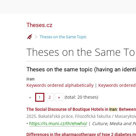
Theses.cz
>
Theses on the Same Topic
Theses on the Same To
Theses on the same topic (having an ident
iran
Keywords ordered alphabetically
|
Keywords ordered 
(total: 20 theses)
«
1
2
»
The Social Discourse of Boutique Hotels in
Iran
: Between
2025, Bakalářská práce, Filozofická fakulta / Masaryko
•
https://is.muni.cz/th/ehwho/
|
Culture, Media and P
Differences in the pharmacotherapy of type 2 diabetes me