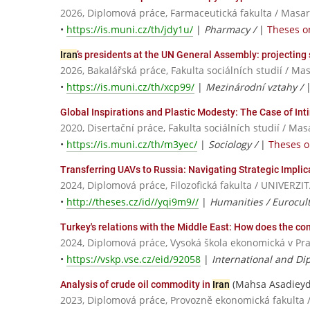
2026, Diplomová práce, Farmaceutická fakulta / Masar
•
https://is.muni.cz/th/jdy1u/
|
Pharmacy /
|
Theses on
Iran
’s presidents at the UN General Assembly: projecting 
2026, Bakalářská práce, Fakulta sociálních studií / Ma
•
https://is.muni.cz/th/xcp99/
|
Mezinárodní vztahy /
Global Inspirations and Plastic Modesty: The Case of I
2020, Disertační práce, Fakulta sociálních studií / Ma
•
https://is.muni.cz/th/m3yec/
|
Sociology /
|
Theses o
Transferring UAVs to Russia: Navigating Strategic Implic
2024, Diplomová práce, Filozofická fakulta / UNIVE
•
http://theses.cz/id//yqi9m9//
|
Humanities / Eurocul
Turkey's relations with the Middle East: How does the co
2024, Diplomová práce, Vysoká škola ekonomická v Pr
•
https://vskp.vse.cz/eid/92058
|
International and Di
(Mahsa Asadieyd
Analysis of crude oil commodity in
Iran
2023, Diplomová práce, Provozně ekonomická fakulta 