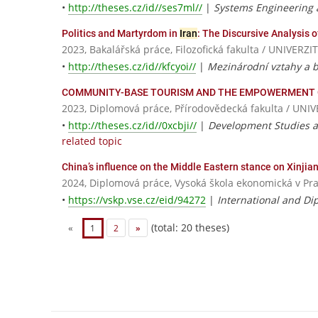
•
http://theses.cz/id//ses7ml//
|
Systems Engineering a
Politics and Martyrdom in
Iran
: The Discursive Analysis
2023, Bakalářská práce, Filozofická fakulta / UNIV
•
http://theses.cz/id//kfcyoi//
|
Mezinárodní vztahy a b
COMMUNITY-BASE TOURISM AND THE EMPOWERMENT 
2023, Diplomová práce, Přírodovědecká fakulta / U
•
http://theses.cz/id//0xcbji//
|
Development Studies an
related topic
China’s influence on the Middle Eastern stance on Xinjia
2024, Diplomová práce, Vysoká škola ekonomická v Pr
•
https://vskp.vse.cz/eid/94272
|
International and Di
(total: 20 theses)
«
1
2
»