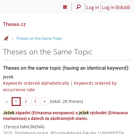
Log in
Log in (EduId)
Theses.cz
>
Theses on the Same Topic
Theses on the Same Topic
Theses on the same topic (having an identical keyword):
jezek
Keywords ordered alphabetically
|
Keywords ordered by
occurrence rate
(total: 28 theses)
«
1
2
3
»
Ježek
západní (Erinaceus europaeus) a
ježek
východní (Erinaceus
roumanicus) v datech ze záchranných stanic.
(Tereza HAVLÍNOVÁ)
2025, Diplomová práce, Přírodovědecká fakulta / UNIVERZITA