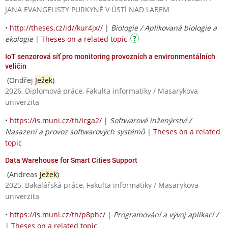
JANA EVANGELISTY PURKYNĚ V ÚSTÍ NAD LABEM
•
http://theses.cz/id//kur4jx//
|
Biologie / Aplikovaná biologie a
ekologie
|
Theses on a related topic
IoT senzorová síť pro monitoring provozních a environmentálních
veličin
(Ondřej
Ježek
)
2026, Diplomová práce, Fakulta informatiky / Masarykova
univerzita
•
https://is.muni.cz/th/icga2/
|
Softwarové inženýrství /
Nasazení a provoz softwarových systémů
|
Theses on a related
topic
Data Warehouse for Smart Cities Support
(Andreas
Ježek
)
2025, Bakalářská práce, Fakulta informatiky / Masarykova
univerzita
•
https://is.muni.cz/th/p8phc/
|
Programování a vývoj aplikací /
|
Theses on a related topic