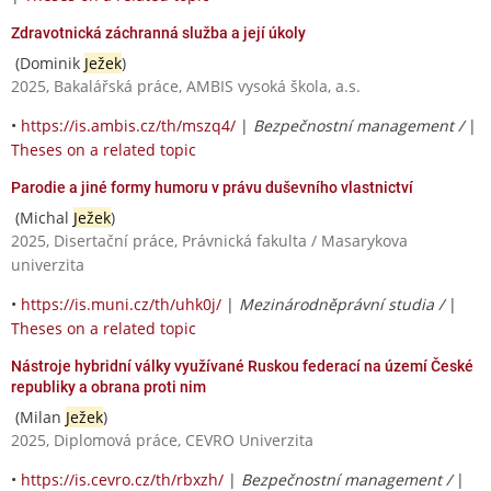
Zdravotnická záchranná služba a její úkoly
(Dominik
Ježek
)
2025, Bakalářská práce, AMBIS vysoká škola, a.s.
•
https://is.ambis.cz/th/mszq4/
|
Bezpečnostní management /
|
Theses on a related topic
Parodie a jiné formy humoru v právu duševního vlastnictví
(Michal
Ježek
)
2025, Disertační práce, Právnická fakulta / Masarykova
univerzita
•
https://is.muni.cz/th/uhk0j/
|
Mezinárodněprávní studia /
|
Theses on a related topic
Nástroje hybridní války využívané Ruskou federací na území České
republiky a obrana proti nim
(Milan
Ježek
)
2025, Diplomová práce, CEVRO Univerzita
•
https://is.cevro.cz/th/rbxzh/
|
Bezpečnostní management /
|