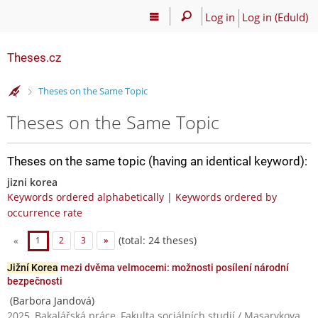
Log in
Log in (EduId)
Theses.cz
>
Theses on the Same Topic
Theses on the Same Topic
Theses on the same topic (having an identical keyword):
jizni korea
Keywords ordered alphabetically
|
Keywords ordered by
occurrence rate
(total: 24 theses)
«
1
2
3
»
Jižní Korea
mezi dvěma velmocemi: možnosti posílení národní
bezpečnosti
(Barbora Jandová)
2025, Bakalářská práce, Fakulta sociálních studií / Masarykova