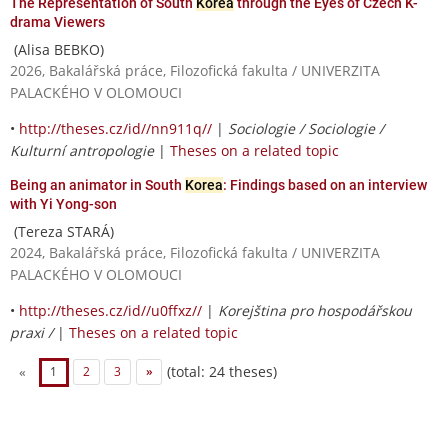
The Representation of South
Korea
through the Eyes of Czech K-
drama Viewers
(Alisa BEBKO)
2026, Bakalářská práce, Filozofická fakulta / UNIVERZITA
PALACKÉHO V OLOMOUCI
•
http://theses.cz/id//nn911q//
|
Sociologie / Sociologie /
Kulturní antropologie
|
Theses on a related topic
Being an animator in South
Korea
: Findings based on an interview
with Yi Yong-son
(Tereza STARÁ)
2024, Bakalářská práce, Filozofická fakulta / UNIVERZITA
PALACKÉHO V OLOMOUCI
•
http://theses.cz/id//u0ffxz//
|
Korejština pro hospodářskou
praxi /
|
Theses on a related topic
(total: 24 theses)
«
1
2
3
»