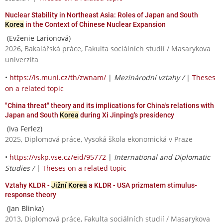
Nuclear Stability in Northeast Asia: Roles of Japan and South
Korea
in the Context of Chinese Nuclear Expansion
(Evženie Larionová)
2026, Bakalářská práce, Fakulta sociálních studií / Masarykova
univerzita
•
https://is.muni.cz/th/zwnam/
|
Mezinárodní vztahy /
|
Theses
on a related topic
"China threat" theory and its implications for China's relations with
Japan and South
Korea
during Xi Jinping's presidency
(Iva Ferlez)
2025, Diplomová práce, Vysoká škola ekonomická v Praze
•
https://vskp.vse.cz/eid/95772
|
International and Diplomatic
Studies /
|
Theses on a related topic
Vztahy KLDR -
Jižní Korea
a KLDR - USA prizmatem stimulus-
response theory
(Jan Blinka)
2013, Diplomová práce, Fakulta sociálních studií / Masarykova