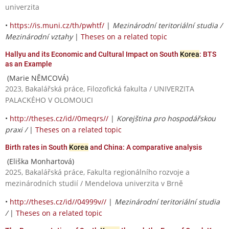
univerzita
•
https://is.muni.cz/th/pwhtf/
|
Mezinárodní teritoriální studia /
Mezinárodní vztahy
|
Theses on a related topic
Hallyu and its Economic and Cultural Impact on South
Korea
: BTS
as an Example
(Marie NĚMCOVÁ)
2023, Bakalářská práce, Filozofická fakulta / UNIVERZITA
PALACKÉHO V OLOMOUCI
•
http://theses.cz/id//0meqrs//
|
Korejština pro hospodářskou
praxi /
|
Theses on a related topic
Birth rates in South
Korea
and China: A comparative analysis
(Eliška Monhartová)
2025, Bakalářská práce, Fakulta regionálního rozvoje a
mezinárodních studií / Mendelova univerzita v Brně
•
http://theses.cz/id//04999v//
|
Mezinárodní teritoriální studia
/
|
Theses on a related topic