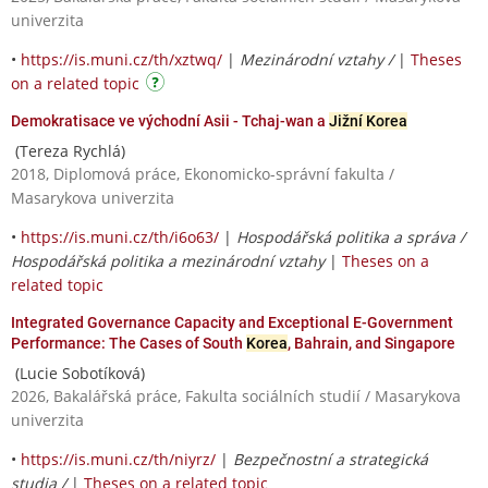
univerzita
•
https://is.muni.cz/th/xztwq/
|
Mezinárodní vztahy /
|
Theses
on a related topic
Demokratisace ve východní Asii - Tchaj-wan a
Jižní Korea
(Tereza Rychlá)
2018, Diplomová práce, Ekonomicko-správní fakulta /
Masarykova univerzita
•
https://is.muni.cz/th/i6o63/
|
Hospodářská politika a správa /
Hospodářská politika a mezinárodní vztahy
|
Theses on a
related topic
Integrated Governance Capacity and Exceptional E-Government
Performance: The Cases of South
Korea
, Bahrain, and Singapore
(Lucie Sobotíková)
2026, Bakalářská práce, Fakulta sociálních studií / Masarykova
univerzita
•
https://is.muni.cz/th/niyrz/
|
Bezpečnostní a strategická
studia /
|
Theses on a related topic