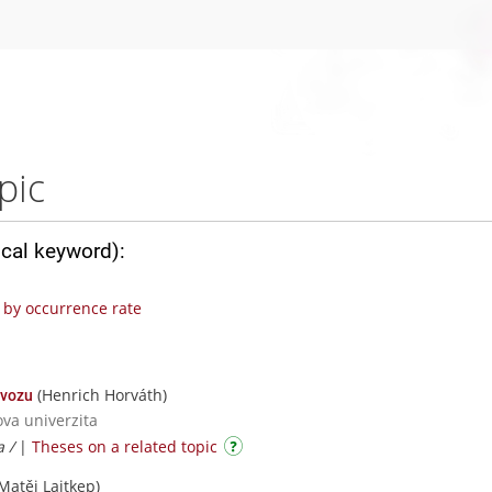
pic
ical keyword):
by occurrence rate
(Henrich Horváth)
ovozu
ova univerzita
a /
|
Theses on a related topic
Matěj Lajtkep)