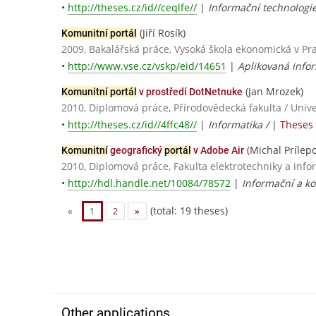
•
http://theses.cz/id//ceqlfe//
|
Informační technologi
(Jiří Rosík)
Komunitní portál
2009, Bakalářská práce, Vysoká škola ekonomická v Pr
•
http://www.vse.cz/vskp/eid/14651
|
Aplikovaná infor
(Jan Mrozek)
Komunitní portál
v prostředí DotNetnuke
2010, Diplomová práce, Přírodovědecká fakulta / Univ
•
http://theses.cz/id//4ffc48//
|
Informatika /
|
Theses 
(Michal Prílepo
Komunitní
geografický
portál
v Adobe Air
2010, Diplomová práce, Fakulta elektrotechniky a info
•
http://hdl.handle.net/10084/78572
|
Informační a ko
(total: 19 theses)
«
1
2
»
Other applications