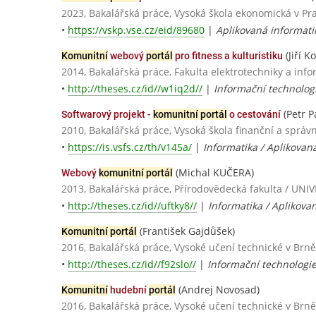
2023, Bakalářská práce, Vysoká škola ekonomická v Pr
•
https://vskp.vse.cz/eid/89680
|
Aplikovaná informati
(Jiří K
Komunitní
webový
portál
pro fitness a kulturistiku
2014, Bakalářská práce, Fakulta elektrotechniky a info
•
http://theses.cz/id//w1iq2d//
|
Informační technolog
(Petr Pa
Softwarový projekt -
komunitní portál
o cestování
2010, Bakalářská práce, Vysoká škola finanční a správn
•
https://is.vsfs.cz/th/v145a/
|
Informatika / Aplikovan
(Michal KUČERA)
Webový
komunitní portál
2013, Bakalářská práce, Přírodovědecká fakulta / 
•
http://theses.cz/id//uftky8//
|
Informatika / Aplikova
(František Gajdůšek)
Komunitní portál
2016, Bakalářská práce, Vysoké učení technické v Brně
•
http://theses.cz/id//f92slo//
|
Informační technologie
(Andrej Novosad)
Komunitní
hudební
portál
2016, Bakalářská práce, Vysoké učení technické v Brně