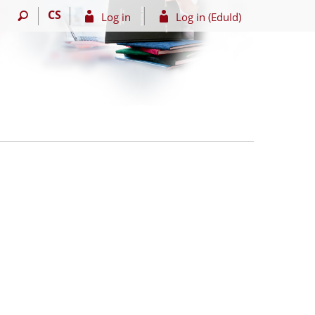
CS
Log in
Log in (EduId)