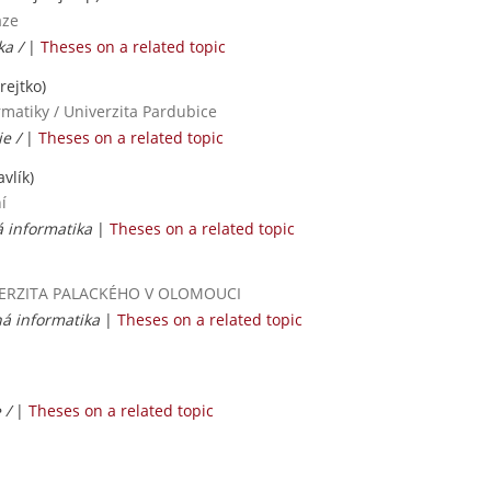
aze
ka /
|
Theses on a related topic
orejtko)
rmatiky / Univerzita Pardubice
ie /
|
Theses on a related topic
vlík)
í
á informatika
|
Theses on a related topic
UNIVERZITA PALACKÉHO V OLOMOUCI
ná informatika
|
Theses on a related topic
 /
|
Theses on a related topic