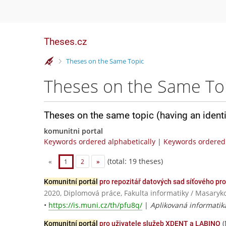
Theses.cz
>
Theses on the Same Topic
Theses on the Same To
Theses on the same topic (having an ident
komunitni portal
Keywords ordered alphabetically
|
Keywords ordered 
(total: 19 theses)
«
1
2
»
Komunitní portál
pro repozitář datových sad síťového pr
2020, Diplomová práce, Fakulta informatiky / Masaryk
•
https://is.muni.cz/th/pfu8q/
|
Aplikovaná informatik
(
Komunitní portál
pro uživatele služeb XDENT a LABINO